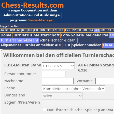
Logged on: Gast
Arabic
ARM
AZE
BIH
BUL
CAT
CHN
CRO
CZE
DEN
ENG
ESP
FAI
FIN
FRA
GER
GRE
INA
I
Home
TurnierDB
Meisterschaft
Foto-Galerie
Meldekartei
El
Turnierschach-Elozahl
Schnellschach-Elozahl
Allgemeines
Turnier anmelden: AUT
FIDE
Spieler anmelden
Elo AU
Willkommen bei den offiziellen Turnierscha
FIDE-Elolisten Stand
AUT-Elolisten Stand
6.936
Personennummer
Nachname
Vorname
Ebene
Bundesland
Spgem./Kreis/Verein
Nur "österreichische" Spieler (Land=A