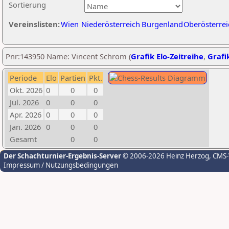
Sortierung
Vereinslisten:
Wien
Niederösterreich
Burgenland
Oberösterrei
Pnr:143950 Name: Vincent Schrom (
Grafik Elo-Zeitreihe
,
Grafik
Periode
Elo
Partien
Pkt.
Okt. 2026
0
0
0
Jul. 2026
0
0
0
Apr. 2026
0
0
0
Jan. 2026
0
0
0
Gesamt
0
0
Der Schachturnier-Ergebnis-Server
© 2006-2026 Heinz Herzog
, CMS
Impressum / Nutzungsbedingungen