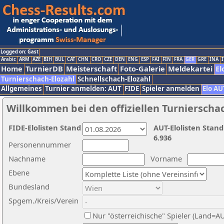
Logged on: Gast
Arabic
ARM
AZE
BIH
BUL
CAT
CHN
CRO
CZE
DEN
ENG
ESP
FAI
FIN
FRA
GER
GRE
INA
I
Home
TurnierDB
Meisterschaft
Foto-Galerie
Meldekartei
El
Turnierschach-Elozahl
Schnellschach-Elozahl
Allgemeines
Turnier anmelden: AUT
FIDE
Spieler anmelden
Elo AU
Willkommen bei den offiziellen Turnierscha
FIDE-Elolisten Stand
AUT-Elolisten Stand
6.936
Personennummer
Nachname
Vorname
Ebene
Bundesland
Spgem./Kreis/Verein
Nur "österreichische" Spieler (Land=A