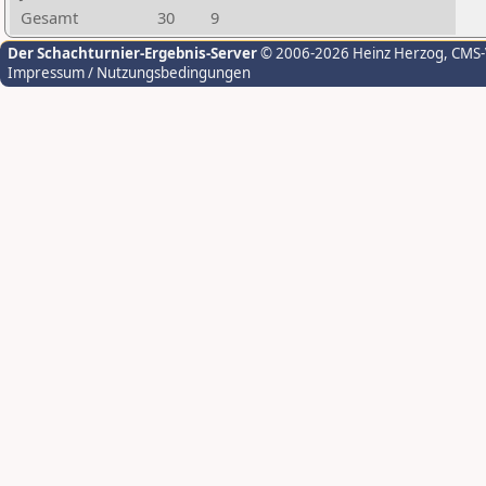
Gesamt
30
9
Der Schachturnier-Ergebnis-Server
© 2006-2026 Heinz Herzog
, CMS
Impressum / Nutzungsbedingungen