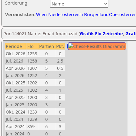
Sortierung
Vereinslisten:
Wien
Niederösterreich
Burgenland
Oberösterrei
Pnr:144021 Name: Emad Imaniazad (
Grafik Elo-Zeitreihe
,
Grafi
Periode
Elo
Partien
Pkt.
Okt. 2026
1258
0
0
Jul. 2026
1258
5
2,5
Apr. 2026
1207
5
0,5
Jan. 2026
1252
4
2
Okt. 2025
1202
0
0
Jul. 2025
1202
4
1
Apr. 2025
1200
3
0
Jan. 2025
1200
3
0
Okt. 2024
1239
0
0
Jul. 2024
1239
0
0
Apr. 2024
859
6
3
Jan. 2024
0
0
0