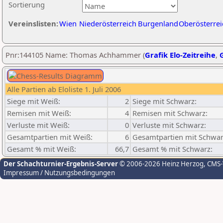
Sortierung
Vereinslisten:
Wien
Niederösterreich
Burgenland
Oberösterrei
Pnr:144105 Name: Thomas Achhammer (
Grafik Elo-Zeitreihe
,
G
Alle Partien ab Eloliste 1. Juli 2006
Siege mit Weiß:
2
Siege mit Schwarz:
Remisen mit Weiß:
4
Remisen mit Schwarz:
Verluste mit Weiß:
0
Verluste mit Schwarz:
Gesamtpartien mit Weiß:
6
Gesamtpartien mit Schwar
Gesamt % mit Weiß:
66,7
Gesamt % mit Schwarz:
Der Schachturnier-Ergebnis-Server
© 2006-2026 Heinz Herzog
, CMS
Impressum / Nutzungsbedingungen