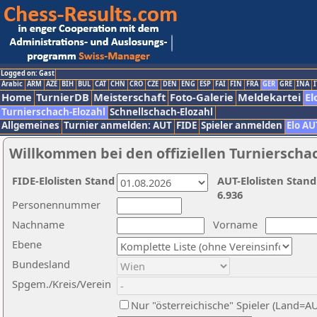
Logged on: Gast
Arabic
ARM
AZE
BIH
BUL
CAT
CHN
CRO
CZE
DEN
ENG
ESP
FAI
FIN
FRA
GER
GRE
INA
I
Home
TurnierDB
Meisterschaft
Foto-Galerie
Meldekartei
El
Turnierschach-Elozahl
Schnellschach-Elozahl
Allgemeines
Turnier anmelden: AUT
FIDE
Spieler anmelden
Elo AU
Willkommen bei den offiziellen Turnierscha
FIDE-Elolisten Stand
AUT-Elolisten Stand
6.936
Personennummer
Nachname
Vorname
Ebene
Bundesland
Spgem./Kreis/Verein
Nur "österreichische" Spieler (Land=A