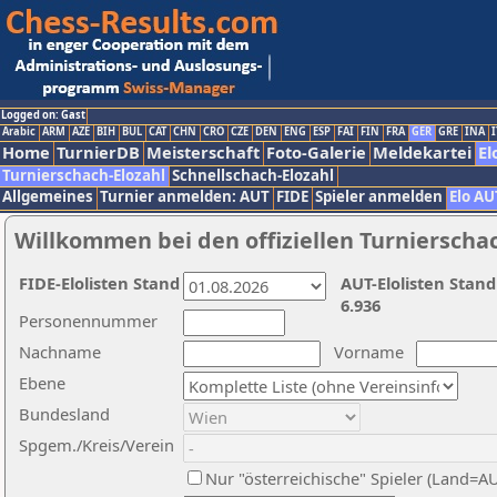
Logged on: Gast
Arabic
ARM
AZE
BIH
BUL
CAT
CHN
CRO
CZE
DEN
ENG
ESP
FAI
FIN
FRA
GER
GRE
INA
I
Home
TurnierDB
Meisterschaft
Foto-Galerie
Meldekartei
El
Turnierschach-Elozahl
Schnellschach-Elozahl
Allgemeines
Turnier anmelden: AUT
FIDE
Spieler anmelden
Elo AU
Willkommen bei den offiziellen Turnierscha
FIDE-Elolisten Stand
AUT-Elolisten Stand
6.936
Personennummer
Nachname
Vorname
Ebene
Bundesland
Spgem./Kreis/Verein
Nur "österreichische" Spieler (Land=A