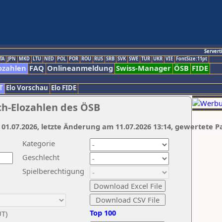
Servert
TA
JPN
MKD
LTU
NED
POL
POR
ROU
RUS
SRB
SVK
SWE
TUR
UKR
VIE
FontSize:11pt
ozahlen
FAQ
Onlineanmeldung
Swiss-Manager
ÖSB
FIDE
T
Elo Vorschau
Elo FIDE
ch-Elozahlen des ÖSB
 01.07.2026, letzte Änderung am 11.07.2026 13:14, gewertete P
Kategorie
Geschlecht
Spielberechtigung
Top 100
UT)