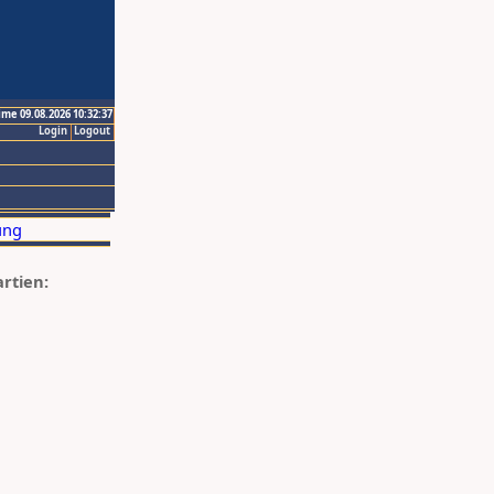
ime 09.08.2026 10:32:37
Login
Logout
artien: