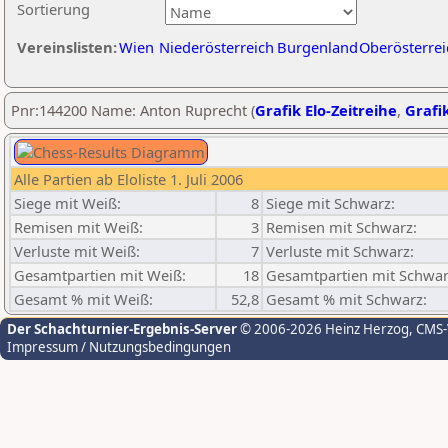
Sortierung
Vereinslisten:
Wien
Niederösterreich
Burgenland
Oberösterrei
Pnr:144200 Name: Anton Ruprecht (
Grafik Elo-Zeitreihe
,
Grafik
Alle Partien ab Eloliste 1. Juli 2006
Siege mit Weiß:
8
Siege mit Schwarz:
Remisen mit Weiß:
3
Remisen mit Schwarz:
Verluste mit Weiß:
7
Verluste mit Schwarz:
Gesamtpartien mit Weiß:
18
Gesamtpartien mit Schwar
Gesamt % mit Weiß:
52,8
Gesamt % mit Schwarz:
Der Schachturnier-Ergebnis-Server
© 2006-2026 Heinz Herzog
, CMS
Impressum / Nutzungsbedingungen