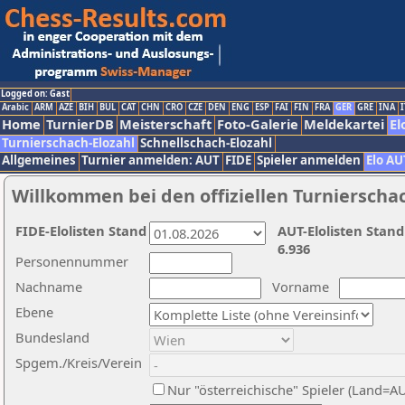
Logged on: Gast
Arabic
ARM
AZE
BIH
BUL
CAT
CHN
CRO
CZE
DEN
ENG
ESP
FAI
FIN
FRA
GER
GRE
INA
I
Home
TurnierDB
Meisterschaft
Foto-Galerie
Meldekartei
El
Turnierschach-Elozahl
Schnellschach-Elozahl
Allgemeines
Turnier anmelden: AUT
FIDE
Spieler anmelden
Elo AU
Willkommen bei den offiziellen Turnierscha
FIDE-Elolisten Stand
AUT-Elolisten Stand
6.936
Personennummer
Nachname
Vorname
Ebene
Bundesland
Spgem./Kreis/Verein
Nur "österreichische" Spieler (Land=A