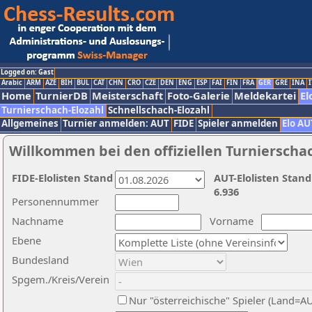
Logged on: Gast
Arabic
ARM
AZE
BIH
BUL
CAT
CHN
CRO
CZE
DEN
ENG
ESP
FAI
FIN
FRA
GER
GRE
INA
I
Home
TurnierDB
Meisterschaft
Foto-Galerie
Meldekartei
El
Turnierschach-Elozahl
Schnellschach-Elozahl
Allgemeines
Turnier anmelden: AUT
FIDE
Spieler anmelden
Elo AU
Willkommen bei den offiziellen Turnierscha
FIDE-Elolisten Stand
AUT-Elolisten Stand
6.936
Personennummer
Nachname
Vorname
Ebene
Bundesland
Spgem./Kreis/Verein
Nur "österreichische" Spieler (Land=A