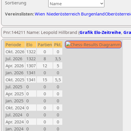
Sortierung
Vereinslisten:
Wien
Niederösterreich
Burgenland
Oberösterrei
Pnr:144211 Name: Leopold Hillbrand (
Grafik Elo-Zeitreihe
,
Gra
Periode
Elo
Partien
Pkt.
Okt. 2026
1322
0
0
Jul. 2026
1322
8
3,5
Apr. 2026
1307
12
5
Jan. 2026
1341
0
0
Okt. 2025
1341
15
5,5
Jul. 2025
0
0
0
Apr. 2025
0
0
0
Jan. 2025
0
0
0
Okt. 2024
0
0
0
Jul. 2024
0
0
0
Apr. 2024
0
0
0
Jan. 2024
0
0
0