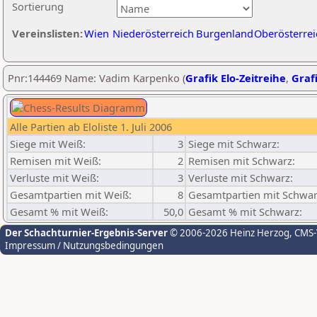
Sortierung
Vereinslisten:
Wien
Niederösterreich
Burgenland
Oberösterrei
Pnr:144469 Name: Vadim Karpenko (
Grafik Elo-Zeitreihe
,
Grafi
Alle Partien ab Eloliste 1. Juli 2006
Siege mit Weiß:
3
Siege mit Schwarz:
Remisen mit Weiß:
2
Remisen mit Schwarz:
Verluste mit Weiß:
3
Verluste mit Schwarz:
Gesamtpartien mit Weiß:
8
Gesamtpartien mit Schwar
Gesamt % mit Weiß:
50,0
Gesamt % mit Schwarz:
Der Schachturnier-Ergebnis-Server
© 2006-2026 Heinz Herzog
, CMS
Impressum / Nutzungsbedingungen