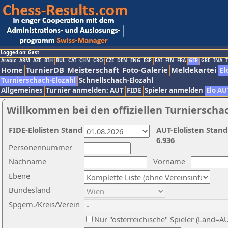
Logged on: Gast
Arabic
ARM
AZE
BIH
BUL
CAT
CHN
CRO
CZE
DEN
ENG
ESP
FAI
FIN
FRA
GER
GRE
INA
I
Home
TurnierDB
Meisterschaft
Foto-Galerie
Meldekartei
El
Turnierschach-Elozahl
Schnellschach-Elozahl
Allgemeines
Turnier anmelden: AUT
FIDE
Spieler anmelden
Elo AU
Willkommen bei den offiziellen Turnierscha
FIDE-Elolisten Stand
AUT-Elolisten Stand
6.936
Personennummer
Nachname
Vorname
Ebene
Bundesland
Spgem./Kreis/Verein
Nur "österreichische" Spieler (Land=A