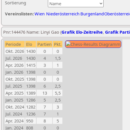
Sortierung
Vereinslisten:
Wien
Niederösterreich
Burgenland
Oberösterrei
Pnr:144476 Name: Linyi Gao (
Grafik Elo-Zeitreihe
,
Grafik Parti
Periode
Elo
Partien
Pkt.
Okt. 2026
1430
0
0
Jul. 2026
1430
4
1,5
Apr. 2026
1415
3
1
Jan. 2026
1398
0
0
Okt. 2025
1398
0
0
Jul. 2025
1398
6
2,5
Apr. 2025
1389
13
5,5
Jan. 2025
1286
5
2,5
Okt. 2024
1282
7
3
Jul. 2024
1236
7
1
Apr. 2024
950
8
5
Jan. 2024
808
0
0