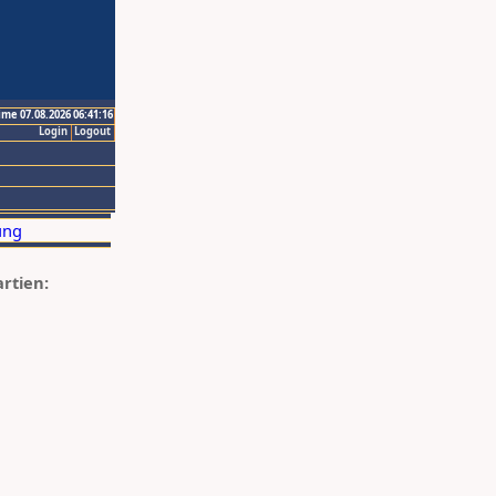
ime 07.08.2026 06:41:16
Login
Logout
artien: