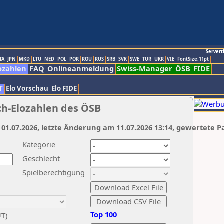
Servert
TA
JPN
MKD
LTU
NED
POL
POR
ROU
RUS
SRB
SVK
SWE
TUR
UKR
VIE
FontSize:11pt
ozahlen
FAQ
Onlineanmeldung
Swiss-Manager
ÖSB
FIDE
T
Elo Vorschau
Elo FIDE
ch-Elozahlen des ÖSB
 01.07.2026, letzte Änderung am 11.07.2026 13:14, gewertete P
Kategorie
Geschlecht
Spielberechtigung
Top 100
UT)