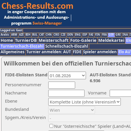
Logged on: Gast
Arabic
ARM
AZE
BIH
BUL
CAT
CHN
CRO
CZE
DEN
ENG
ESP
FAI
FIN
FRA
GER
GRE
INA
I
Home
TurnierDB
Meisterschaft
Foto-Galerie
Meldekartei
El
Turnierschach-Elozahl
Schnellschach-Elozahl
Allgemeines
Turnier anmelden: AUT
FIDE
Spieler anmelden
Elo AU
Willkommen bei den offiziellen Turnierscha
FIDE-Elolisten Stand
AUT-Elolisten Stand
6.936
Personennummer
Nachname
Vorname
Ebene
Bundesland
Spgem./Kreis/Verein
Nur "österreichische" Spieler (Land=A