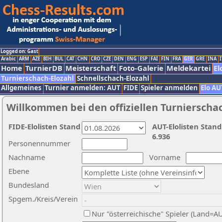
Logged on: Gast
Arabic
ARM
AZE
BIH
BUL
CAT
CHN
CRO
CZE
DEN
ENG
ESP
FAI
FIN
FRA
GER
GRE
INA
I
Home
TurnierDB
Meisterschaft
Foto-Galerie
Meldekartei
El
Turnierschach-Elozahl
Schnellschach-Elozahl
Allgemeines
Turnier anmelden: AUT
FIDE
Spieler anmelden
Elo AU
Willkommen bei den offiziellen Turnierscha
FIDE-Elolisten Stand
AUT-Elolisten Stand
6.936
Personennummer
Nachname
Vorname
Ebene
Bundesland
Spgem./Kreis/Verein
Nur "österreichische" Spieler (Land=A