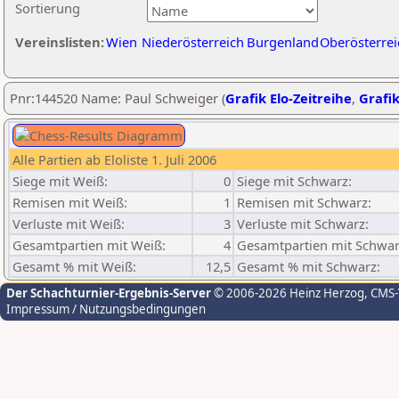
Sortierung
Vereinslisten:
Wien
Niederösterreich
Burgenland
Oberösterrei
Pnr:144520 Name: Paul Schweiger (
Grafik Elo-Zeitreihe
,
Grafik
Alle Partien ab Eloliste 1. Juli 2006
Siege mit Weiß:
0
Siege mit Schwarz:
Remisen mit Weiß:
1
Remisen mit Schwarz:
Verluste mit Weiß:
3
Verluste mit Schwarz:
Gesamtpartien mit Weiß:
4
Gesamtpartien mit Schwar
Gesamt % mit Weiß:
12,5
Gesamt % mit Schwarz:
Der Schachturnier-Ergebnis-Server
© 2006-2026 Heinz Herzog
, CMS
Impressum / Nutzungsbedingungen