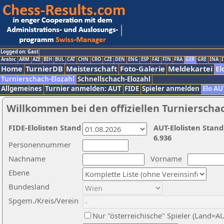
Logged on: Gast
Arabic
ARM
AZE
BIH
BUL
CAT
CHN
CRO
CZE
DEN
ENG
ESP
FAI
FIN
FRA
GER
GRE
INA
I
Home
TurnierDB
Meisterschaft
Foto-Galerie
Meldekartei
El
Turnierschach-Elozahl
Schnellschach-Elozahl
Allgemeines
Turnier anmelden: AUT
FIDE
Spieler anmelden
Elo AU
Willkommen bei den offiziellen Turnierscha
FIDE-Elolisten Stand
AUT-Elolisten Stand
6.936
Personennummer
Nachname
Vorname
Ebene
Bundesland
Spgem./Kreis/Verein
Nur "österreichische" Spieler (Land=A