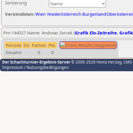
Sortierung
Vereinslisten:
Wien
Niederösterreich
Burgenland
Oberösterrei
Pnr:144527 Name: Andreas Svrcek (
Grafik Elo-Zeitreihe
,
Grafik
Periode
Elo
Partien
Pkt.
Gesamt
0
0
Der Schachturnier-Ergebnis-Server
© 2006-2026 Heinz Herzog
, CMS
Impressum / Nutzungsbedingungen