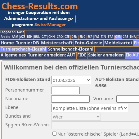
Logged on: Gast
Arabic
ARM
AZE
BIH
BUL
CAT
CHN
CRO
CZE
DEN
ENG
ESP
FAI
FIN
FRA
GER
GRE
INA
I
Home
TurnierDB
Meisterschaft
Foto-Galerie
Meldekartei
El
Turnierschach-Elozahl
Schnellschach-Elozahl
Allgemeines
Turnier anmelden: AUT
FIDE
Spieler anmelden
Elo AU
Willkommen bei den offiziellen Turnierscha
FIDE-Elolisten Stand
AUT-Elolisten Stand
6.936
Personennummer
Nachname
Vorname
Ebene
Bundesland
Spgem./Kreis/Verein
Nur "österreichische" Spieler (Land=A