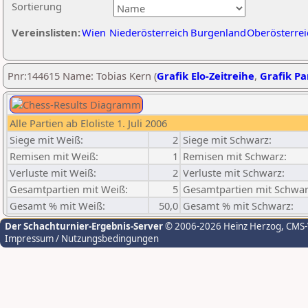
Sortierung
Vereinslisten:
Wien
Niederösterreich
Burgenland
Oberösterrei
Pnr:144615 Name: Tobias Kern (
Grafik Elo-Zeitreihe
,
Grafik Par
Alle Partien ab Eloliste 1. Juli 2006
Siege mit Weiß:
2
Siege mit Schwarz:
Remisen mit Weiß:
1
Remisen mit Schwarz:
Verluste mit Weiß:
2
Verluste mit Schwarz:
Gesamtpartien mit Weiß:
5
Gesamtpartien mit Schwar
Gesamt % mit Weiß:
50,0
Gesamt % mit Schwarz:
Der Schachturnier-Ergebnis-Server
© 2006-2026 Heinz Herzog
, CMS
Impressum / Nutzungsbedingungen