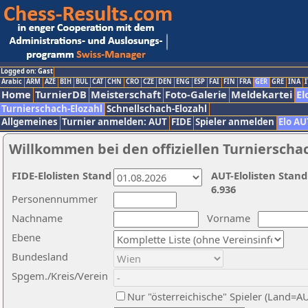
Logged on: Gast
Arabic
ARM
AZE
BIH
BUL
CAT
CHN
CRO
CZE
DEN
ENG
ESP
FAI
FIN
FRA
GER
GRE
INA
I
Home
TurnierDB
Meisterschaft
Foto-Galerie
Meldekartei
El
Turnierschach-Elozahl
Schnellschach-Elozahl
Allgemeines
Turnier anmelden: AUT
FIDE
Spieler anmelden
Elo AU
Willkommen bei den offiziellen Turnierscha
FIDE-Elolisten Stand
AUT-Elolisten Stand
6.936
Personennummer
Nachname
Vorname
Ebene
Bundesland
Spgem./Kreis/Verein
Nur "österreichische" Spieler (Land=A