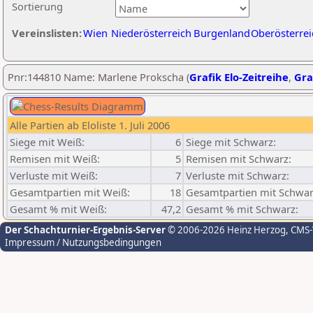
Sortierung
Vereinslisten:
Wien
Niederösterreich
Burgenland
Oberösterrei
Pnr:144810 Name: Marlene Prokscha (
Grafik Elo-Zeitreihe
,
Gra
Alle Partien ab Eloliste 1. Juli 2006
Siege mit Weiß:
6
Siege mit Schwarz:
Remisen mit Weiß:
5
Remisen mit Schwarz:
Verluste mit Weiß:
7
Verluste mit Schwarz:
Gesamtpartien mit Weiß:
18
Gesamtpartien mit Schwar
Gesamt % mit Weiß:
47,2
Gesamt % mit Schwarz:
Der Schachturnier-Ergebnis-Server
© 2006-2026 Heinz Herzog
, CMS
Impressum / Nutzungsbedingungen