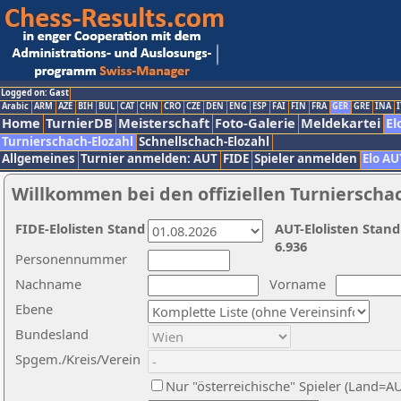
Logged on: Gast
Arabic
ARM
AZE
BIH
BUL
CAT
CHN
CRO
CZE
DEN
ENG
ESP
FAI
FIN
FRA
GER
GRE
INA
I
Home
TurnierDB
Meisterschaft
Foto-Galerie
Meldekartei
El
Turnierschach-Elozahl
Schnellschach-Elozahl
Allgemeines
Turnier anmelden: AUT
FIDE
Spieler anmelden
Elo AU
Willkommen bei den offiziellen Turnierscha
FIDE-Elolisten Stand
AUT-Elolisten Stand
6.936
Personennummer
Nachname
Vorname
Ebene
Bundesland
Spgem./Kreis/Verein
Nur "österreichische" Spieler (Land=A