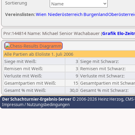
Sortierung
Vereinslisten:
Wien
Niederösterreich
Burgenland
Oberösterrei
Pnr:144814 Name: Michael Senior Wachabauer (
Grafik Elo-Zeit
Alle Partien ab Eloliste 1. Juli 2006
Siege mit Weiß:
3
Siege mit Schwarz:
Remisen mit Weiß:
3
Remisen mit Schwarz:
Verluste mit Weiß:
9
Verluste mit Schwarz:
Gesamtpartien mit Weiß:
15
Gesamtpartien mit Schwar
Gesamt % mit Weiß:
30,0
Gesamt % mit Schwarz:
Der Schachturnier-Ergebnis-Server
© 2006-2026 Heinz Herzog
, CMS
Impressum / Nutzungsbedingungen