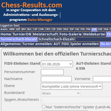
Logged on: Gast
Arabic
ARM
AZE
BIH
BUL
CAT
CHN
CRO
CZE
DEN
ENG
ESP
FAI
FIN
FRA
GER
GRE
INA
I
Home
TurnierDB
Meisterschaft
Foto-Galerie
Meldekartei
El
Turnierschach-Elozahl
Schnellschach-Elozahl
Allgemeines
Turnier anmelden: AUT
FIDE
Spieler anmelden
Elo AU
Willkommen bei den offiziellen Turnierscha
FIDE-Elolisten Stand
AUT-Elolisten Stand
6.936
Personennummer
Nachname
Vorname
Ebene
Bundesland
Spgem./Kreis/Verein
Nur "österreichische" Spieler (Land=A