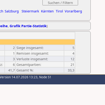
ch
Salzburg
Steiermark
Kärnten
Tirol
Vorarlberg
reihe
,
Grafik Partie-Statistik
)
2
Siege insgesamt:
5
1
Remisen insgesamt:
4
3
Verluste insgesamt:
12
z:
6
Gesamtpartien:
21
41,7
Gesamt %:
33,3
-Version 14.07.2026 13:23, Node S1