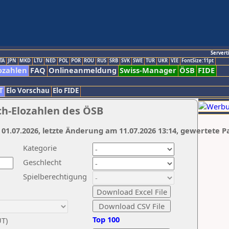
Servert
TA
JPN
MKD
LTU
NED
POL
POR
ROU
RUS
SRB
SVK
SWE
TUR
UKR
VIE
FontSize:11pt
ozahlen
FAQ
Onlineanmeldung
Swiss-Manager
ÖSB
FIDE
T
Elo Vorschau
Elo FIDE
ch-Elozahlen des ÖSB
 01.07.2026, letzte Änderung am 11.07.2026 13:14, gewertete P
Kategorie
Geschlecht
Spielberechtigung
Top 100
UT)