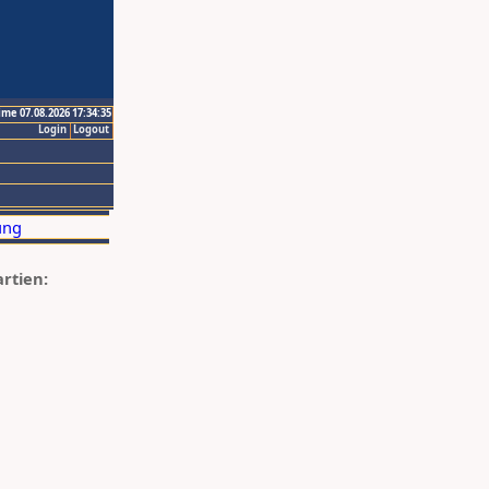
ime 07.08.2026 17:34:35
Login
Logout
artien: