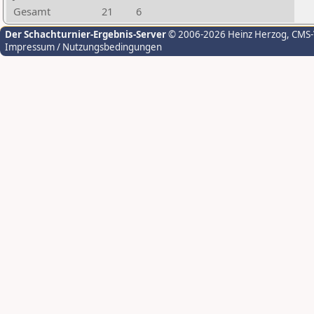
Gesamt
21
6
Der Schachturnier-Ergebnis-Server
© 2006-2026 Heinz Herzog
, CMS
Impressum / Nutzungsbedingungen