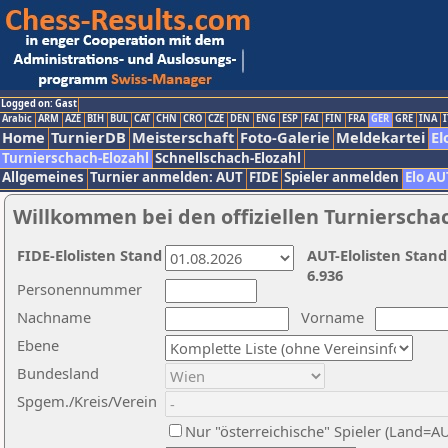
Logged on: Gast
Arabic
ARM
AZE
BIH
BUL
CAT
CHN
CRO
CZE
DEN
ENG
ESP
FAI
FIN
FRA
GER
GRE
INA
I
Home
TurnierDB
Meisterschaft
Foto-Galerie
Meldekartei
El
Turnierschach-Elozahl
Schnellschach-Elozahl
Allgemeines
Turnier anmelden: AUT
FIDE
Spieler anmelden
Elo AU
Willkommen bei den offiziellen Turnierscha
FIDE-Elolisten Stand
AUT-Elolisten Stand
6.936
Personennummer
Nachname
Vorname
Ebene
Bundesland
Spgem./Kreis/Verein
Nur "österreichische" Spieler (Land=A