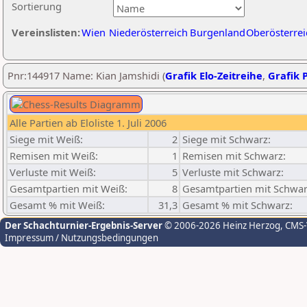
Sortierung
Vereinslisten:
Wien
Niederösterreich
Burgenland
Oberösterrei
Pnr:144917 Name: Kian Jamshidi (
Grafik Elo-Zeitreihe
,
Grafik P
Alle Partien ab Eloliste 1. Juli 2006
Siege mit Weiß:
2
Siege mit Schwarz:
Remisen mit Weiß:
1
Remisen mit Schwarz:
Verluste mit Weiß:
5
Verluste mit Schwarz:
Gesamtpartien mit Weiß:
8
Gesamtpartien mit Schwar
Gesamt % mit Weiß:
31,3
Gesamt % mit Schwarz:
Der Schachturnier-Ergebnis-Server
© 2006-2026 Heinz Herzog
, CMS
Impressum / Nutzungsbedingungen