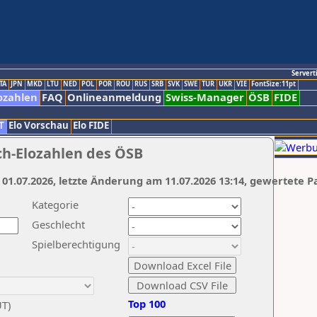
Servert
TA
JPN
MKD
LTU
NED
POL
POR
ROU
RUS
SRB
SVK
SWE
TUR
UKR
VIE
FontSize:11pt
ozahlen
FAQ
Onlineanmeldung
Swiss-Manager
ÖSB
FIDE
T
Elo Vorschau
Elo FIDE
ch-Elozahlen des ÖSB
 01.07.2026, letzte Änderung am 11.07.2026 13:14, gewertete P
Kategorie
Geschlecht
Spielberechtigung
Top 100
UT)