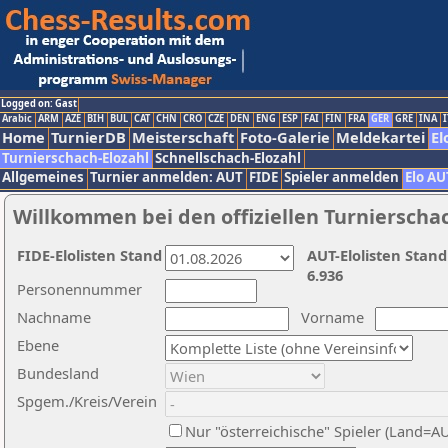
Logged on: Gast
Arabic
ARM
AZE
BIH
BUL
CAT
CHN
CRO
CZE
DEN
ENG
ESP
FAI
FIN
FRA
GER
GRE
INA
I
Home
TurnierDB
Meisterschaft
Foto-Galerie
Meldekartei
El
Turnierschach-Elozahl
Schnellschach-Elozahl
Allgemeines
Turnier anmelden: AUT
FIDE
Spieler anmelden
Elo AU
Willkommen bei den offiziellen Turnierscha
FIDE-Elolisten Stand
AUT-Elolisten Stand
6.936
Personennummer
Nachname
Vorname
Ebene
Bundesland
Spgem./Kreis/Verein
Nur "österreichische" Spieler (Land=A