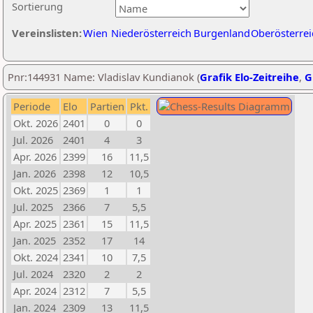
Sortierung
Vereinslisten:
Wien
Niederösterreich
Burgenland
Oberösterrei
Pnr:144931 Name: Vladislav Kundianok (
Grafik Elo-Zeitreihe
,
G
Periode
Elo
Partien
Pkt.
Okt. 2026
2401
0
0
Jul. 2026
2401
4
3
Apr. 2026
2399
16
11,5
Jan. 2026
2398
12
10,5
Okt. 2025
2369
1
1
Jul. 2025
2366
7
5,5
Apr. 2025
2361
15
11,5
Jan. 2025
2352
17
14
Okt. 2024
2341
10
7,5
Jul. 2024
2320
2
2
Apr. 2024
2312
7
5,5
Jan. 2024
2309
13
11,5