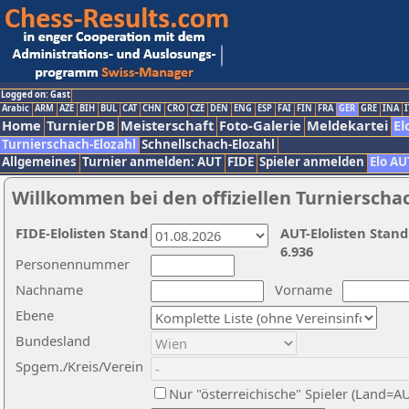
Logged on: Gast
Arabic
ARM
AZE
BIH
BUL
CAT
CHN
CRO
CZE
DEN
ENG
ESP
FAI
FIN
FRA
GER
GRE
INA
I
Home
TurnierDB
Meisterschaft
Foto-Galerie
Meldekartei
El
Turnierschach-Elozahl
Schnellschach-Elozahl
Allgemeines
Turnier anmelden: AUT
FIDE
Spieler anmelden
Elo AU
Willkommen bei den offiziellen Turnierscha
FIDE-Elolisten Stand
AUT-Elolisten Stand
6.936
Personennummer
Nachname
Vorname
Ebene
Bundesland
Spgem./Kreis/Verein
Nur "österreichische" Spieler (Land=A