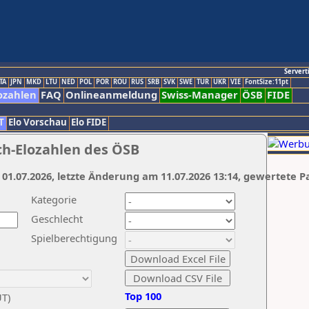
Servert
TA
JPN
MKD
LTU
NED
POL
POR
ROU
RUS
SRB
SVK
SWE
TUR
UKR
VIE
FontSize:11pt
ozahlen
FAQ
Onlineanmeldung
Swiss-Manager
ÖSB
FIDE
T
Elo Vorschau
Elo FIDE
ch-Elozahlen des ÖSB
 01.07.2026, letzte Änderung am 11.07.2026 13:14, gewertete P
Kategorie
Geschlecht
Spielberechtigung
Top 100
UT)