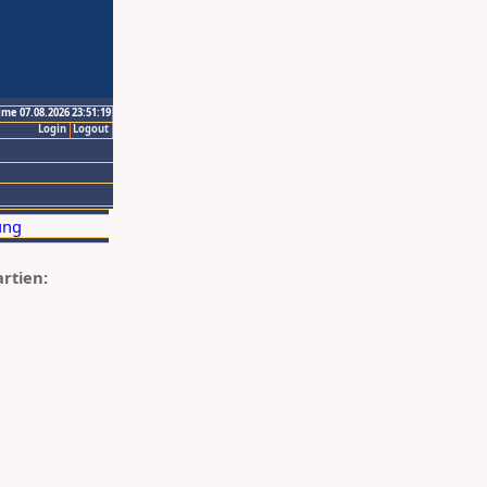
ime 07.08.2026 23:51:19
Login
Logout
artien: