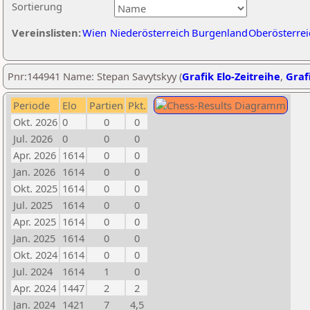
Sortierung
Vereinslisten:
Wien
Niederösterreich
Burgenland
Oberösterrei
Pnr:144941 Name: Stepan Savytskyy (
Grafik Elo-Zeitreihe
,
Grafi
Periode
Elo
Partien
Pkt.
Okt. 2026
0
0
0
Jul. 2026
0
0
0
Apr. 2026
1614
0
0
Jan. 2026
1614
0
0
Okt. 2025
1614
0
0
Jul. 2025
1614
0
0
Apr. 2025
1614
0
0
Jan. 2025
1614
0
0
Okt. 2024
1614
0
0
Jul. 2024
1614
1
0
Apr. 2024
1447
2
2
Jan. 2024
1421
7
4,5