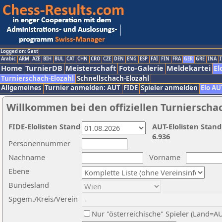
Logged on: Gast
Arabic
ARM
AZE
BIH
BUL
CAT
CHN
CRO
CZE
DEN
ENG
ESP
FAI
FIN
FRA
GER
GRE
INA
I
Home
TurnierDB
Meisterschaft
Foto-Galerie
Meldekartei
El
Turnierschach-Elozahl
Schnellschach-Elozahl
Allgemeines
Turnier anmelden: AUT
FIDE
Spieler anmelden
Elo AU
Willkommen bei den offiziellen Turnierscha
FIDE-Elolisten Stand
AUT-Elolisten Stand
6.936
Personennummer
Nachname
Vorname
Ebene
Bundesland
Spgem./Kreis/Verein
Nur "österreichische" Spieler (Land=A