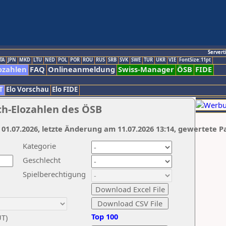
Servert
TA
JPN
MKD
LTU
NED
POL
POR
ROU
RUS
SRB
SVK
SWE
TUR
UKR
VIE
FontSize:11pt
ozahlen
FAQ
Onlineanmeldung
Swiss-Manager
ÖSB
FIDE
T
Elo Vorschau
Elo FIDE
ch-Elozahlen des ÖSB
 01.07.2026, letzte Änderung am 11.07.2026 13:14, gewertete P
Kategorie
Geschlecht
Spielberechtigung
Top 100
UT)