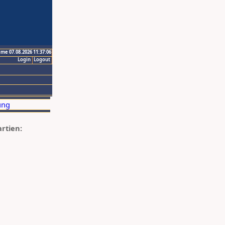
ime 07.08.2026 11:37:06
Login
Logout
artien: