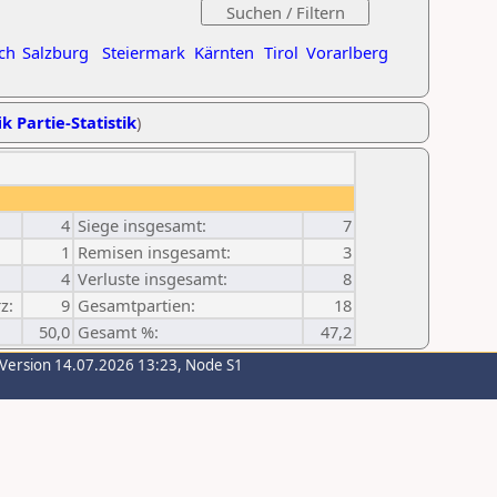
ch
Salzburg
Steiermark
Kärnten
Tirol
Vorarlberg
k Partie-Statistik
)
4
Siege insgesamt:
7
1
Remisen insgesamt:
3
4
Verluste insgesamt:
8
z:
9
Gesamtpartien:
18
50,0
Gesamt %:
47,2
-Version 14.07.2026 13:23, Node S1