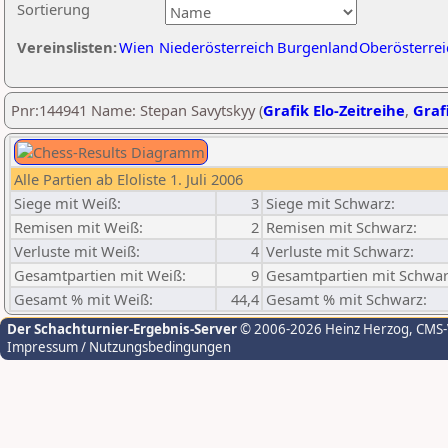
Sortierung
Vereinslisten:
Wien
Niederösterreich
Burgenland
Oberösterrei
Pnr:144941 Name: Stepan Savytskyy (
Grafik Elo-Zeitreihe
,
Grafi
Alle Partien ab Eloliste 1. Juli 2006
Siege mit Weiß:
3
Siege mit Schwarz:
Remisen mit Weiß:
2
Remisen mit Schwarz:
Verluste mit Weiß:
4
Verluste mit Schwarz:
Gesamtpartien mit Weiß:
9
Gesamtpartien mit Schwar
Gesamt % mit Weiß:
44,4
Gesamt % mit Schwarz:
Der Schachturnier-Ergebnis-Server
© 2006-2026 Heinz Herzog
, CMS
Impressum / Nutzungsbedingungen