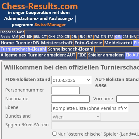
Logged on: Gast
Arabic
ARM
AZE
BIH
BUL
CAT
CHN
CRO
CZE
DEN
ENG
ESP
FAI
FIN
FRA
GER
GRE
INA
I
Home
TurnierDB
Meisterschaft
Foto-Galerie
Meldekartei
El
Turnierschach-Elozahl
Schnellschach-Elozahl
Allgemeines
Turnier anmelden: AUT
FIDE
Spieler anmelden
Elo AU
Willkommen bei den offiziellen Turnierscha
FIDE-Elolisten Stand
AUT-Elolisten Stand
6.936
Personennummer
Nachname
Vorname
Ebene
Bundesland
Spgem./Kreis/Verein
Nur "österreichische" Spieler (Land=A