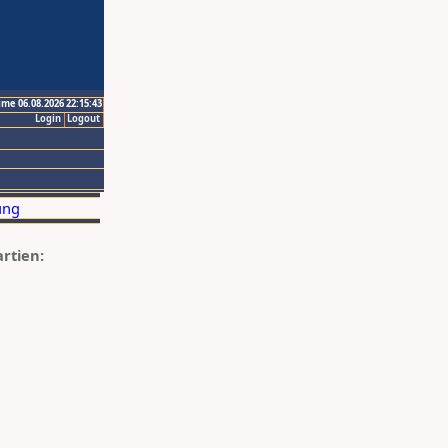
ime 06.08.2026 22:15:43
Login
Logout
artien: