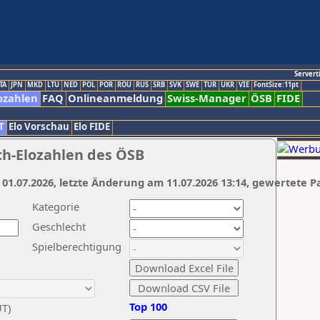
Servert
TA
JPN
MKD
LTU
NED
POL
POR
ROU
RUS
SRB
SVK
SWE
TUR
UKR
VIE
FontSize:11pt
ozahlen
FAQ
Onlineanmeldung
Swiss-Manager
ÖSB
FIDE
T
Elo Vorschau
Elo FIDE
ch-Elozahlen des ÖSB
 01.07.2026, letzte Änderung am 11.07.2026 13:14, gewertete P
Kategorie
Geschlecht
Spielberechtigung
Top 100
UT)