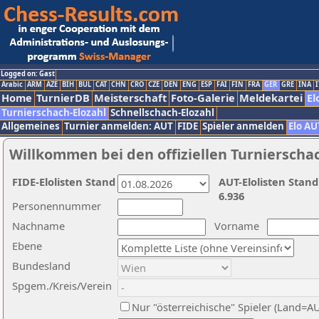
Logged on: Gast
Arabic
ARM
AZE
BIH
BUL
CAT
CHN
CRO
CZE
DEN
ENG
ESP
FAI
FIN
FRA
GER
GRE
INA
I
Home
TurnierDB
Meisterschaft
Foto-Galerie
Meldekartei
El
Turnierschach-Elozahl
Schnellschach-Elozahl
Allgemeines
Turnier anmelden: AUT
FIDE
Spieler anmelden
Elo AU
Willkommen bei den offiziellen Turnierscha
FIDE-Elolisten Stand
AUT-Elolisten Stand
6.936
Personennummer
Nachname
Vorname
Ebene
Bundesland
Spgem./Kreis/Verein
Nur "österreichische" Spieler (Land=A