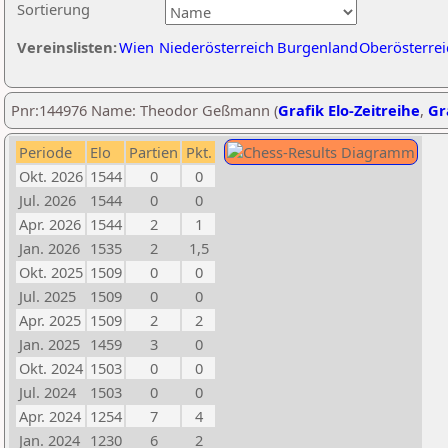
Sortierung
Vereinslisten:
Wien
Niederösterreich
Burgenland
Oberösterrei
Pnr:144976 Name: Theodor Geßmann (
Grafik Elo-Zeitreihe
,
Gr
Periode
Elo
Partien
Pkt.
Okt. 2026
1544
0
0
Jul. 2026
1544
0
0
Apr. 2026
1544
2
1
Jan. 2026
1535
2
1,5
Okt. 2025
1509
0
0
Jul. 2025
1509
0
0
Apr. 2025
1509
2
2
Jan. 2025
1459
3
0
Okt. 2024
1503
0
0
Jul. 2024
1503
0
0
Apr. 2024
1254
7
4
Jan. 2024
1230
6
2