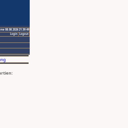
ime 08.08.2026 21:39:49
Login
Logout
artien: