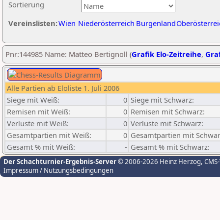
Sortierung
Vereinslisten:
Wien
Niederösterreich
Burgenland
Oberösterrei
Pnr:144985 Name: Matteo Bertignoll (
Grafik Elo-Zeitreihe
,
Graf
Alle Partien ab Eloliste 1. Juli 2006
Siege mit Weiß:
0
Siege mit Schwarz:
Remisen mit Weiß:
0
Remisen mit Schwarz:
Verluste mit Weiß:
0
Verluste mit Schwarz:
Gesamtpartien mit Weiß:
0
Gesamtpartien mit Schwar
Gesamt % mit Weiß:
-
Gesamt % mit Schwarz:
Der Schachturnier-Ergebnis-Server
© 2006-2026 Heinz Herzog
, CMS
Impressum / Nutzungsbedingungen