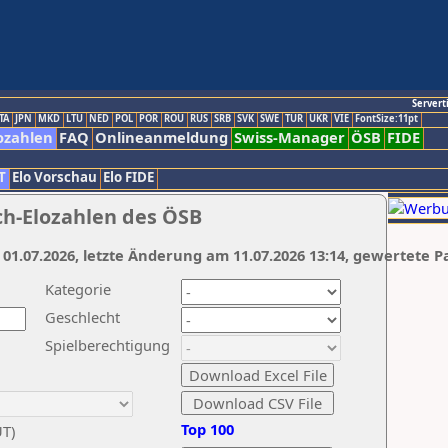
Servert
TA
JPN
MKD
LTU
NED
POL
POR
ROU
RUS
SRB
SVK
SWE
TUR
UKR
VIE
FontSize:11pt
ozahlen
FAQ
Onlineanmeldung
Swiss-Manager
ÖSB
FIDE
T
Elo Vorschau
Elo FIDE
ch-Elozahlen des ÖSB
 01.07.2026, letzte Änderung am 11.07.2026 13:14, gewertete P
Kategorie
Geschlecht
Spielberechtigung
Top 100
UT)