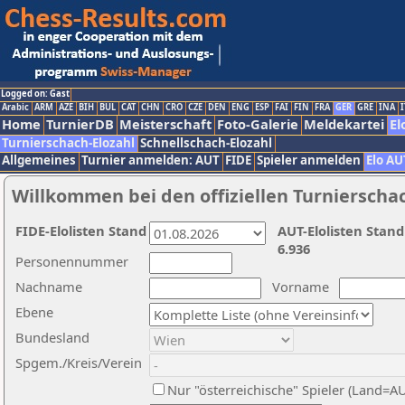
Logged on: Gast
Arabic
ARM
AZE
BIH
BUL
CAT
CHN
CRO
CZE
DEN
ENG
ESP
FAI
FIN
FRA
GER
GRE
INA
I
Home
TurnierDB
Meisterschaft
Foto-Galerie
Meldekartei
El
Turnierschach-Elozahl
Schnellschach-Elozahl
Allgemeines
Turnier anmelden: AUT
FIDE
Spieler anmelden
Elo AU
Willkommen bei den offiziellen Turnierscha
FIDE-Elolisten Stand
AUT-Elolisten Stand
6.936
Personennummer
Nachname
Vorname
Ebene
Bundesland
Spgem./Kreis/Verein
Nur "österreichische" Spieler (Land=A