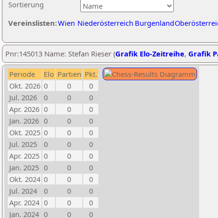
Sortierung
Vereinslisten:
Wien
Niederösterreich
Burgenland
Oberösterrei
Pnr:145013 Name: Stefan Rieser (
Grafik Elo-Zeitreihe
,
Grafik P
Periode
Elo
Partien
Pkt.
Okt. 2026
0
0
0
Jul. 2026
0
0
0
Apr. 2026
0
0
0
Jan. 2026
0
0
0
Okt. 2025
0
0
0
Jul. 2025
0
0
0
Apr. 2025
0
0
0
Jan. 2025
0
0
0
Okt. 2024
0
0
0
Jul. 2024
0
0
0
Apr. 2024
0
0
0
Jan. 2024
0
0
0