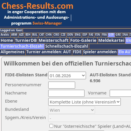
Logged on: Gast
Arabic
ARM
AZE
BIH
BUL
CAT
CHN
CRO
CZE
DEN
ENG
ESP
FAI
FIN
FRA
GER
GRE
INA
I
Home
TurnierDB
Meisterschaft
Foto-Galerie
Meldekartei
El
Turnierschach-Elozahl
Schnellschach-Elozahl
Allgemeines
Turnier anmelden: AUT
FIDE
Spieler anmelden
Elo AU
Willkommen bei den offiziellen Turnierscha
FIDE-Elolisten Stand
AUT-Elolisten Stand
6.936
Personennummer
Nachname
Vorname
Ebene
Bundesland
Spgem./Kreis/Verein
Nur "österreichische" Spieler (Land=A