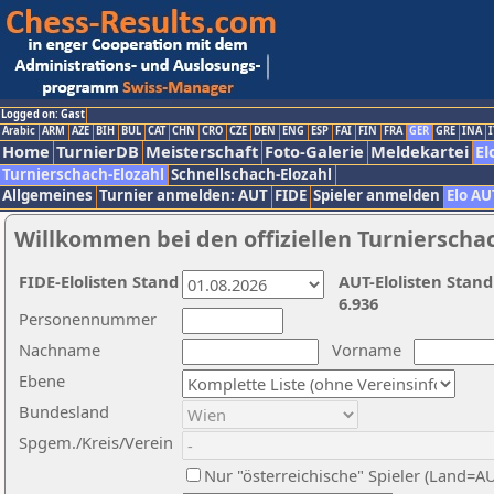
Logged on: Gast
Arabic
ARM
AZE
BIH
BUL
CAT
CHN
CRO
CZE
DEN
ENG
ESP
FAI
FIN
FRA
GER
GRE
INA
I
Home
TurnierDB
Meisterschaft
Foto-Galerie
Meldekartei
El
Turnierschach-Elozahl
Schnellschach-Elozahl
Allgemeines
Turnier anmelden: AUT
FIDE
Spieler anmelden
Elo AU
Willkommen bei den offiziellen Turnierscha
FIDE-Elolisten Stand
AUT-Elolisten Stand
6.936
Personennummer
Nachname
Vorname
Ebene
Bundesland
Spgem./Kreis/Verein
Nur "österreichische" Spieler (Land=A