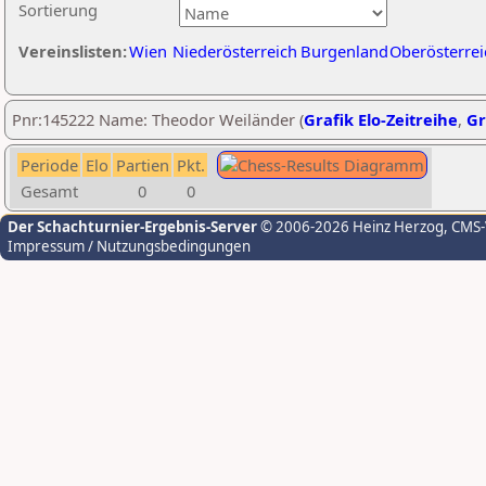
Sortierung
Vereinslisten:
Wien
Niederösterreich
Burgenland
Oberösterrei
Pnr:145222 Name: Theodor Weiländer (
Grafik Elo-Zeitreihe
,
Gr
Periode
Elo
Partien
Pkt.
Gesamt
0
0
Der Schachturnier-Ergebnis-Server
© 2006-2026 Heinz Herzog
, CMS
Impressum / Nutzungsbedingungen