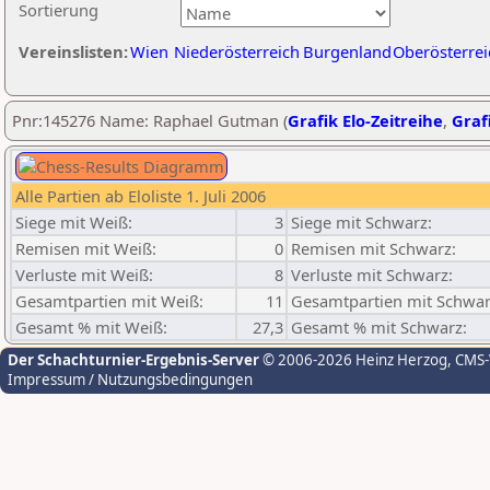
Sortierung
Vereinslisten:
Wien
Niederösterreich
Burgenland
Oberösterrei
Pnr:145276 Name: Raphael Gutman (
Grafik Elo-Zeitreihe
,
Grafi
Alle Partien ab Eloliste 1. Juli 2006
Siege mit Weiß:
3
Siege mit Schwarz:
Remisen mit Weiß:
0
Remisen mit Schwarz:
Verluste mit Weiß:
8
Verluste mit Schwarz:
Gesamtpartien mit Weiß:
11
Gesamtpartien mit Schwar
Gesamt % mit Weiß:
27,3
Gesamt % mit Schwarz:
Der Schachturnier-Ergebnis-Server
© 2006-2026 Heinz Herzog
, CMS
Impressum / Nutzungsbedingungen