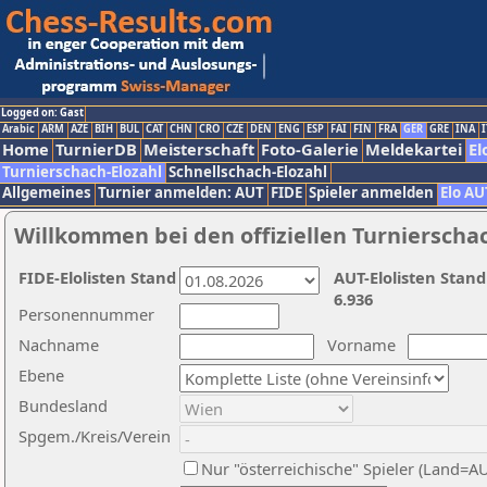
Logged on: Gast
Arabic
ARM
AZE
BIH
BUL
CAT
CHN
CRO
CZE
DEN
ENG
ESP
FAI
FIN
FRA
GER
GRE
INA
I
Home
TurnierDB
Meisterschaft
Foto-Galerie
Meldekartei
El
Turnierschach-Elozahl
Schnellschach-Elozahl
Allgemeines
Turnier anmelden: AUT
FIDE
Spieler anmelden
Elo AU
Willkommen bei den offiziellen Turnierscha
FIDE-Elolisten Stand
AUT-Elolisten Stand
6.936
Personennummer
Nachname
Vorname
Ebene
Bundesland
Spgem./Kreis/Verein
Nur "österreichische" Spieler (Land=A