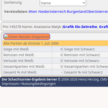
Sortierung
Vereinslisten:
Wien
Niederösterreich
Burgenland
Oberösterrei
Pnr:145278 Name: Anastasiia Malyk (
Grafik Elo-Zeitreihe
,
Grafi
Alle Partien ab Eloliste 1. Juli 2006
Siege mit Weiß:
0
Siege mit Schwarz:
Remisen mit Weiß:
0
Remisen mit Schwarz:
Verluste mit Weiß:
0
Verluste mit Schwarz:
Gesamtpartien mit Weiß:
0
Gesamtpartien mit Schwar
Gesamt % mit Weiß:
-
Gesamt % mit Schwarz:
Der Schachturnier-Ergebnis-Server
© 2006-2026 Heinz Herzog
, CMS
Impressum / Nutzungsbedingungen