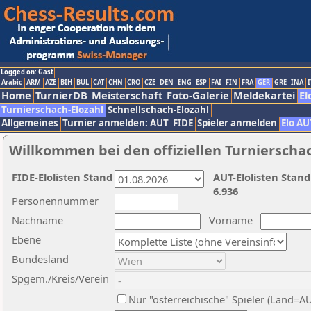
Logged on: Gast
Arabic
ARM
AZE
BIH
BUL
CAT
CHN
CRO
CZE
DEN
ENG
ESP
FAI
FIN
FRA
GER
GRE
INA
I
Home
TurnierDB
Meisterschaft
Foto-Galerie
Meldekartei
El
Turnierschach-Elozahl
Schnellschach-Elozahl
Allgemeines
Turnier anmelden: AUT
FIDE
Spieler anmelden
Elo AU
Willkommen bei den offiziellen Turnierscha
FIDE-Elolisten Stand
AUT-Elolisten Stand
6.936
Personennummer
Nachname
Vorname
Ebene
Bundesland
Spgem./Kreis/Verein
Nur "österreichische" Spieler (Land=A