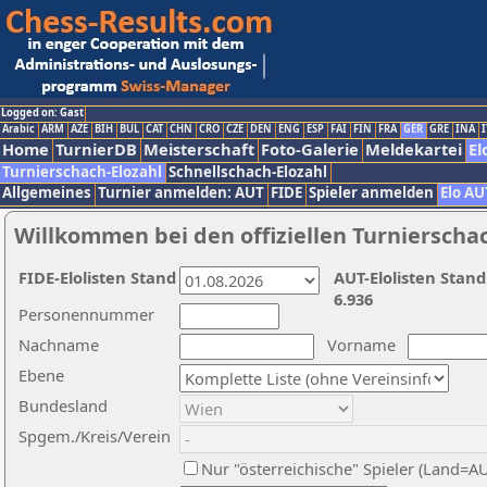
Logged on: Gast
Arabic
ARM
AZE
BIH
BUL
CAT
CHN
CRO
CZE
DEN
ENG
ESP
FAI
FIN
FRA
GER
GRE
INA
I
Home
TurnierDB
Meisterschaft
Foto-Galerie
Meldekartei
El
Turnierschach-Elozahl
Schnellschach-Elozahl
Allgemeines
Turnier anmelden: AUT
FIDE
Spieler anmelden
Elo AU
Willkommen bei den offiziellen Turnierscha
FIDE-Elolisten Stand
AUT-Elolisten Stand
6.936
Personennummer
Nachname
Vorname
Ebene
Bundesland
Spgem./Kreis/Verein
Nur "österreichische" Spieler (Land=A