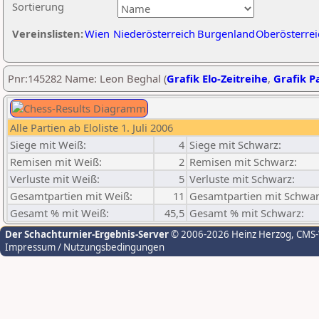
Sortierung
Vereinslisten:
Wien
Niederösterreich
Burgenland
Oberösterrei
Pnr:145282 Name: Leon Beghal (
Grafik Elo-Zeitreihe
,
Grafik Pa
Alle Partien ab Eloliste 1. Juli 2006
Siege mit Weiß:
4
Siege mit Schwarz:
Remisen mit Weiß:
2
Remisen mit Schwarz:
Verluste mit Weiß:
5
Verluste mit Schwarz:
Gesamtpartien mit Weiß:
11
Gesamtpartien mit Schwar
Gesamt % mit Weiß:
45,5
Gesamt % mit Schwarz:
Der Schachturnier-Ergebnis-Server
© 2006-2026 Heinz Herzog
, CMS
Impressum / Nutzungsbedingungen