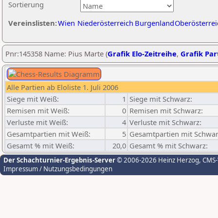
Sortierung
Vereinslisten:
Wien
Niederösterreich
Burgenland
Oberösterrei
Pnr:145358 Name: Pius Marte (
Grafik Elo-Zeitreihe
,
Grafik Part
Alle Partien ab Eloliste 1. Juli 2006
Siege mit Weiß:
1
Siege mit Schwarz:
Remisen mit Weiß:
0
Remisen mit Schwarz:
Verluste mit Weiß:
4
Verluste mit Schwarz:
Gesamtpartien mit Weiß:
5
Gesamtpartien mit Schwar
Gesamt % mit Weiß:
20,0
Gesamt % mit Schwarz:
Der Schachturnier-Ergebnis-Server
© 2006-2026 Heinz Herzog
, CMS
Impressum / Nutzungsbedingungen