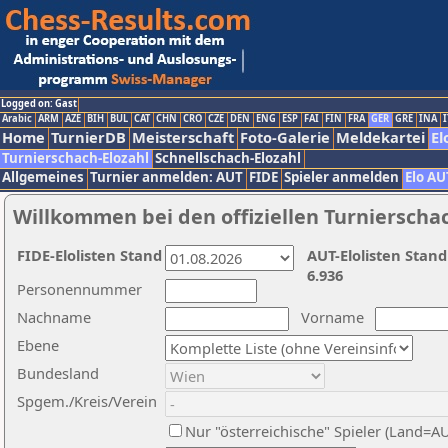
Logged on: Gast
Arabic
ARM
AZE
BIH
BUL
CAT
CHN
CRO
CZE
DEN
ENG
ESP
FAI
FIN
FRA
GER
GRE
INA
I
Home
TurnierDB
Meisterschaft
Foto-Galerie
Meldekartei
El
Turnierschach-Elozahl
Schnellschach-Elozahl
Allgemeines
Turnier anmelden: AUT
FIDE
Spieler anmelden
Elo AU
Willkommen bei den offiziellen Turnierscha
FIDE-Elolisten Stand
AUT-Elolisten Stand
6.936
Personennummer
Nachname
Vorname
Ebene
Bundesland
Spgem./Kreis/Verein
Nur "österreichische" Spieler (Land=A