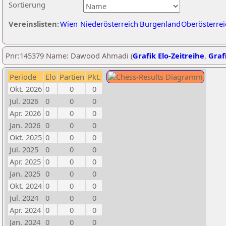
Sortierung
Vereinslisten:
Wien
Niederösterreich
Burgenland
Oberösterrei
Pnr:145379 Name: Dawood Ahmadi (
Grafik Elo-Zeitreihe
,
Grafi
Periode
Elo
Partien
Pkt.
Okt. 2026
0
0
0
Jul. 2026
0
0
0
Apr. 2026
0
0
0
Jan. 2026
0
0
0
Okt. 2025
0
0
0
Jul. 2025
0
0
0
Apr. 2025
0
0
0
Jan. 2025
0
0
0
Okt. 2024
0
0
0
Jul. 2024
0
0
0
Apr. 2024
0
0
0
Jan. 2024
0
0
0