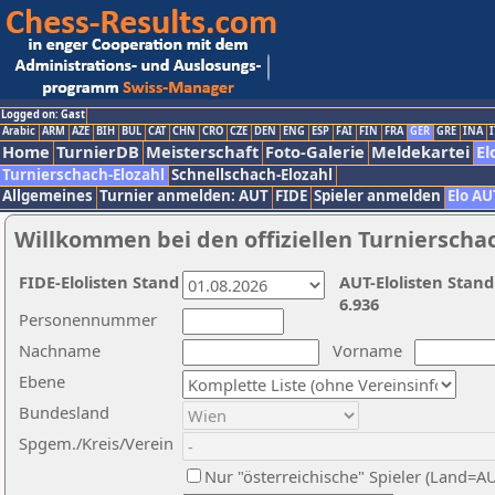
Logged on: Gast
Arabic
ARM
AZE
BIH
BUL
CAT
CHN
CRO
CZE
DEN
ENG
ESP
FAI
FIN
FRA
GER
GRE
INA
I
Home
TurnierDB
Meisterschaft
Foto-Galerie
Meldekartei
El
Turnierschach-Elozahl
Schnellschach-Elozahl
Allgemeines
Turnier anmelden: AUT
FIDE
Spieler anmelden
Elo AU
Willkommen bei den offiziellen Turnierscha
FIDE-Elolisten Stand
AUT-Elolisten Stand
6.936
Personennummer
Nachname
Vorname
Ebene
Bundesland
Spgem./Kreis/Verein
Nur "österreichische" Spieler (Land=A