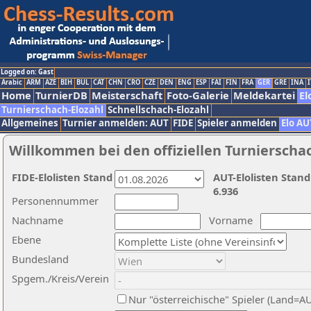
Logged on: Gast
Arabic
ARM
AZE
BIH
BUL
CAT
CHN
CRO
CZE
DEN
ENG
ESP
FAI
FIN
FRA
GER
GRE
INA
I
Home
TurnierDB
Meisterschaft
Foto-Galerie
Meldekartei
El
Turnierschach-Elozahl
Schnellschach-Elozahl
Allgemeines
Turnier anmelden: AUT
FIDE
Spieler anmelden
Elo AU
Willkommen bei den offiziellen Turnierscha
FIDE-Elolisten Stand
AUT-Elolisten Stand
6.936
Personennummer
Nachname
Vorname
Ebene
Bundesland
Spgem./Kreis/Verein
Nur "österreichische" Spieler (Land=A