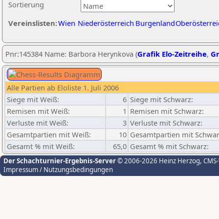
Sortierung
Vereinslisten:
Wien
Niederösterreich
Burgenland
Oberösterrei
Pnr:145384 Name: Barbora Herynkova (
Grafik Elo-Zeitreihe
,
Gr
Alle Partien ab Eloliste 1. Juli 2006
Siege mit Weiß:
6
Siege mit Schwarz:
Remisen mit Weiß:
1
Remisen mit Schwarz:
Verluste mit Weiß:
3
Verluste mit Schwarz:
Gesamtpartien mit Weiß:
10
Gesamtpartien mit Schwar
Gesamt % mit Weiß:
65,0
Gesamt % mit Schwarz:
Der Schachturnier-Ergebnis-Server
© 2006-2026 Heinz Herzog
, CMS
Impressum / Nutzungsbedingungen