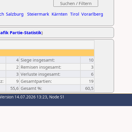
ch
Salzburg
Steiermark
Kärnten
Tirol
Vorarlberg
afik Partie-Statistik
)
4
Siege insgesamt:
10
2
Remisen insgesamt:
3
3
Verluste insgesamt:
6
z:
9
Gesamtpartien:
19
55,6
Gesamt %:
60,5
-Version 14.07.2026 13:23, Node S1