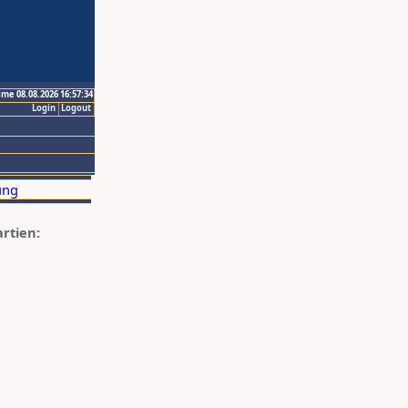
ime 08.08.2026 16:57:34
Login
Logout
artien: