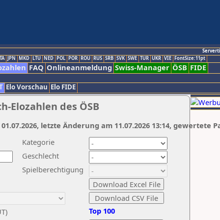
Servert
TA
JPN
MKD
LTU
NED
POL
POR
ROU
RUS
SRB
SVK
SWE
TUR
UKR
VIE
FontSize:11pt
ozahlen
FAQ
Onlineanmeldung
Swiss-Manager
ÖSB
FIDE
T
Elo Vorschau
Elo FIDE
ch-Elozahlen des ÖSB
 01.07.2026, letzte Änderung am 11.07.2026 13:14, gewertete P
Kategorie
Geschlecht
Spielberechtigung
Top 100
UT)