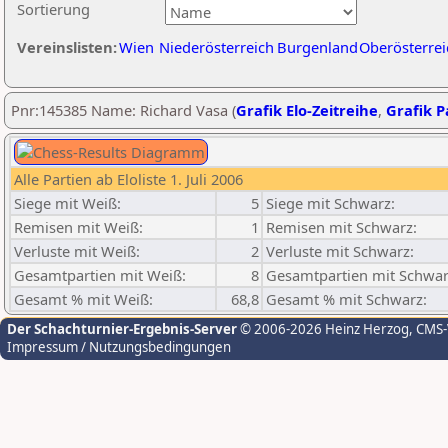
Sortierung
Vereinslisten:
Wien
Niederösterreich
Burgenland
Oberösterrei
Pnr:145385 Name: Richard Vasa (
Grafik Elo-Zeitreihe
,
Grafik Pa
Alle Partien ab Eloliste 1. Juli 2006
Siege mit Weiß:
5
Siege mit Schwarz:
Remisen mit Weiß:
1
Remisen mit Schwarz:
Verluste mit Weiß:
2
Verluste mit Schwarz:
Gesamtpartien mit Weiß:
8
Gesamtpartien mit Schwar
Gesamt % mit Weiß:
68,8
Gesamt % mit Schwarz:
Der Schachturnier-Ergebnis-Server
© 2006-2026 Heinz Herzog
, CMS
Impressum / Nutzungsbedingungen