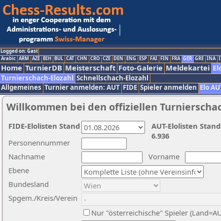
Logged on: Gast
Arabic
ARM
AZE
BIH
BUL
CAT
CHN
CRO
CZE
DEN
ENG
ESP
FAI
FIN
FRA
GER
GRE
INA
I
Home
TurnierDB
Meisterschaft
Foto-Galerie
Meldekartei
El
Turnierschach-Elozahl
Schnellschach-Elozahl
Allgemeines
Turnier anmelden: AUT
FIDE
Spieler anmelden
Elo AU
Willkommen bei den offiziellen Turnierscha
FIDE-Elolisten Stand
AUT-Elolisten Stand
6.936
Personennummer
Nachname
Vorname
Ebene
Bundesland
Spgem./Kreis/Verein
Nur "österreichische" Spieler (Land=A