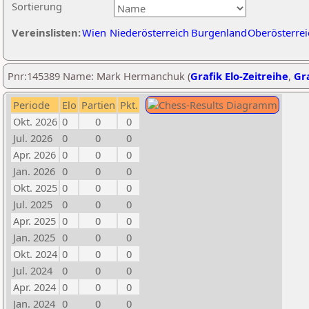
Sortierung
Vereinslisten:
Wien
Niederösterreich
Burgenland
Oberösterrei
Pnr:145389 Name: Mark Hermanchuk (
Grafik Elo-Zeitreihe
,
Gra
Periode
Elo
Partien
Pkt.
Okt. 2026
0
0
0
Jul. 2026
0
0
0
Apr. 2026
0
0
0
Jan. 2026
0
0
0
Okt. 2025
0
0
0
Jul. 2025
0
0
0
Apr. 2025
0
0
0
Jan. 2025
0
0
0
Okt. 2024
0
0
0
Jul. 2024
0
0
0
Apr. 2024
0
0
0
Jan. 2024
0
0
0