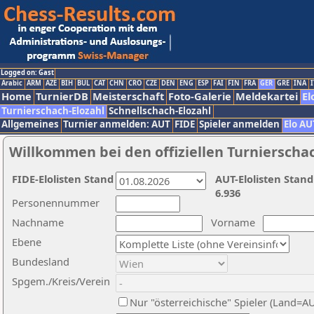
Logged on: Gast
Arabic
ARM
AZE
BIH
BUL
CAT
CHN
CRO
CZE
DEN
ENG
ESP
FAI
FIN
FRA
GER
GRE
INA
I
Home
TurnierDB
Meisterschaft
Foto-Galerie
Meldekartei
El
Turnierschach-Elozahl
Schnellschach-Elozahl
Allgemeines
Turnier anmelden: AUT
FIDE
Spieler anmelden
Elo AU
Willkommen bei den offiziellen Turnierscha
FIDE-Elolisten Stand
AUT-Elolisten Stand
6.936
Personennummer
Nachname
Vorname
Ebene
Bundesland
Spgem./Kreis/Verein
Nur "österreichische" Spieler (Land=A