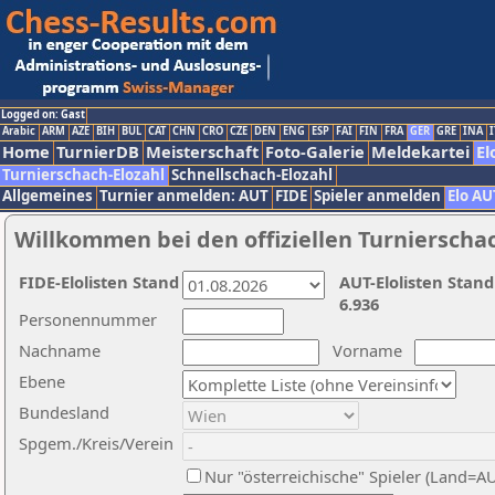
Logged on: Gast
Arabic
ARM
AZE
BIH
BUL
CAT
CHN
CRO
CZE
DEN
ENG
ESP
FAI
FIN
FRA
GER
GRE
INA
I
Home
TurnierDB
Meisterschaft
Foto-Galerie
Meldekartei
El
Turnierschach-Elozahl
Schnellschach-Elozahl
Allgemeines
Turnier anmelden: AUT
FIDE
Spieler anmelden
Elo AU
Willkommen bei den offiziellen Turnierscha
FIDE-Elolisten Stand
AUT-Elolisten Stand
6.936
Personennummer
Nachname
Vorname
Ebene
Bundesland
Spgem./Kreis/Verein
Nur "österreichische" Spieler (Land=A