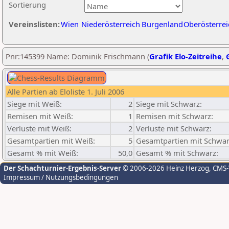
Sortierung
Vereinslisten:
Wien
Niederösterreich
Burgenland
Oberösterrei
Pnr:145399 Name: Dominik Frischmann (
Grafik Elo-Zeitreihe
,
Alle Partien ab Eloliste 1. Juli 2006
Siege mit Weiß:
2
Siege mit Schwarz:
Remisen mit Weiß:
1
Remisen mit Schwarz:
Verluste mit Weiß:
2
Verluste mit Schwarz:
Gesamtpartien mit Weiß:
5
Gesamtpartien mit Schwar
Gesamt % mit Weiß:
50,0
Gesamt % mit Schwarz:
Der Schachturnier-Ergebnis-Server
© 2006-2026 Heinz Herzog
, CMS
Impressum / Nutzungsbedingungen