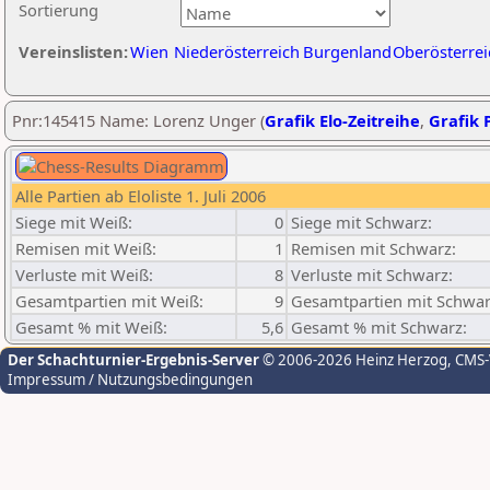
Sortierung
Vereinslisten:
Wien
Niederösterreich
Burgenland
Oberösterrei
Pnr:145415 Name: Lorenz Unger (
Grafik Elo-Zeitreihe
,
Grafik P
Alle Partien ab Eloliste 1. Juli 2006
Siege mit Weiß:
0
Siege mit Schwarz:
Remisen mit Weiß:
1
Remisen mit Schwarz:
Verluste mit Weiß:
8
Verluste mit Schwarz:
Gesamtpartien mit Weiß:
9
Gesamtpartien mit Schwar
Gesamt % mit Weiß:
5,6
Gesamt % mit Schwarz:
Der Schachturnier-Ergebnis-Server
© 2006-2026 Heinz Herzog
, CMS
Impressum / Nutzungsbedingungen