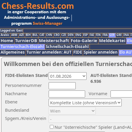
Logged on: Gast
Arabic
ARM
AZE
BIH
BUL
CAT
CHN
CRO
CZE
DEN
ENG
ESP
FAI
FIN
FRA
GER
GRE
INA
I
Home
TurnierDB
Meisterschaft
Foto-Galerie
Meldekartei
El
Turnierschach-Elozahl
Schnellschach-Elozahl
Allgemeines
Turnier anmelden: AUT
FIDE
Spieler anmelden
Elo AU
Willkommen bei den offiziellen Turnierscha
FIDE-Elolisten Stand
AUT-Elolisten Stand
6.936
Personennummer
Nachname
Vorname
Ebene
Bundesland
Spgem./Kreis/Verein
Nur "österreichische" Spieler (Land=A