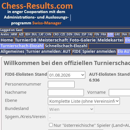
Logged on: Gast
Arabic
ARM
AZE
BIH
BUL
CAT
CHN
CRO
CZE
DEN
ENG
ESP
FAI
FIN
FRA
GER
GRE
INA
I
Home
TurnierDB
Meisterschaft
Foto-Galerie
Meldekartei
El
Turnierschach-Elozahl
Schnellschach-Elozahl
Allgemeines
Turnier anmelden: AUT
FIDE
Spieler anmelden
Elo AU
Willkommen bei den offiziellen Turnierscha
FIDE-Elolisten Stand
AUT-Elolisten Stand
6.936
Personennummer
Nachname
Vorname
Ebene
Bundesland
Spgem./Kreis/Verein
Nur "österreichische" Spieler (Land=A