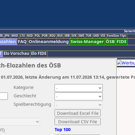
Servert
TA
JPN
MKD
LTU
NED
POL
POR
ROU
RUS
SRB
SVK
SWE
TUR
UKR
VIE
FontSize:11pt
ozahlen
FAQ
Onlineanmeldung
Swiss-Manager
ÖSB
FIDE
T
Elo Vorschau
Elo FIDE
ch-Elozahlen des ÖSB
 01.07.2026, letzte Änderung am 11.07.2026 13:14, gewertete P
Kategorie
Geschlecht
Spielberechtigung
Top 100
UT)