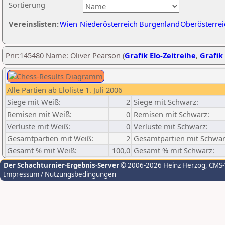
Sortierung
Vereinslisten:
Wien
Niederösterreich
Burgenland
Oberösterrei
Pnr:145480 Name: Oliver Pearson (
Grafik Elo-Zeitreihe
,
Grafik 
Alle Partien ab Eloliste 1. Juli 2006
Siege mit Weiß:
2
Siege mit Schwarz:
Remisen mit Weiß:
0
Remisen mit Schwarz:
Verluste mit Weiß:
0
Verluste mit Schwarz:
Gesamtpartien mit Weiß:
2
Gesamtpartien mit Schwar
Gesamt % mit Weiß:
100,0
Gesamt % mit Schwarz:
Der Schachturnier-Ergebnis-Server
© 2006-2026 Heinz Herzog
, CMS
Impressum / Nutzungsbedingungen