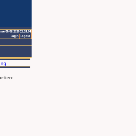
ime 06.08.2026 23:24:04
Login
Logout
artien: