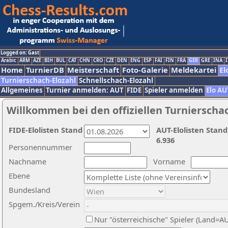
Logged on: Gast
Arabic
ARM
AZE
BIH
BUL
CAT
CHN
CRO
CZE
DEN
ENG
ESP
FAI
FIN
FRA
GER
GRE
INA
I
Home
TurnierDB
Meisterschaft
Foto-Galerie
Meldekartei
El
Turnierschach-Elozahl
Schnellschach-Elozahl
Allgemeines
Turnier anmelden: AUT
FIDE
Spieler anmelden
Elo AU
Willkommen bei den offiziellen Turnierscha
FIDE-Elolisten Stand
AUT-Elolisten Stand
6.936
Personennummer
Nachname
Vorname
Ebene
Bundesland
Spgem./Kreis/Verein
Nur "österreichische" Spieler (Land=A