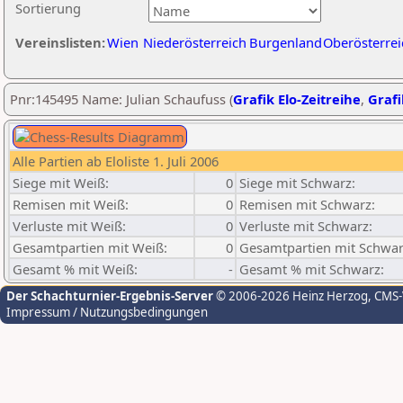
Sortierung
Vereinslisten:
Wien
Niederösterreich
Burgenland
Oberösterrei
Pnr:145495 Name: Julian Schaufuss (
Grafik Elo-Zeitreihe
,
Grafi
Alle Partien ab Eloliste 1. Juli 2006
Siege mit Weiß:
0
Siege mit Schwarz:
Remisen mit Weiß:
0
Remisen mit Schwarz:
Verluste mit Weiß:
0
Verluste mit Schwarz:
Gesamtpartien mit Weiß:
0
Gesamtpartien mit Schwar
Gesamt % mit Weiß:
-
Gesamt % mit Schwarz:
Der Schachturnier-Ergebnis-Server
© 2006-2026 Heinz Herzog
, CMS
Impressum / Nutzungsbedingungen