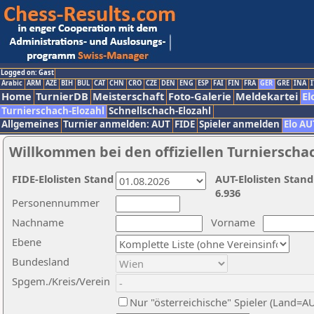
Logged on: Gast
Arabic
ARM
AZE
BIH
BUL
CAT
CHN
CRO
CZE
DEN
ENG
ESP
FAI
FIN
FRA
GER
GRE
INA
I
Home
TurnierDB
Meisterschaft
Foto-Galerie
Meldekartei
El
Turnierschach-Elozahl
Schnellschach-Elozahl
Allgemeines
Turnier anmelden: AUT
FIDE
Spieler anmelden
Elo AU
Willkommen bei den offiziellen Turnierscha
FIDE-Elolisten Stand
AUT-Elolisten Stand
6.936
Personennummer
Nachname
Vorname
Ebene
Bundesland
Spgem./Kreis/Verein
Nur "österreichische" Spieler (Land=A