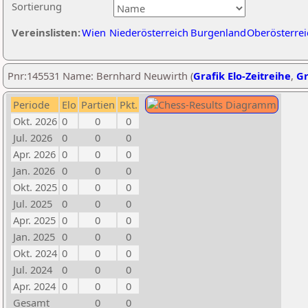
Sortierung
Vereinslisten:
Wien
Niederösterreich
Burgenland
Oberösterrei
Pnr:145531 Name: Bernhard Neuwirth (
Grafik Elo-Zeitreihe
,
Gr
Periode
Elo
Partien
Pkt.
Okt. 2026
0
0
0
Jul. 2026
0
0
0
Apr. 2026
0
0
0
Jan. 2026
0
0
0
Okt. 2025
0
0
0
Jul. 2025
0
0
0
Apr. 2025
0
0
0
Jan. 2025
0
0
0
Okt. 2024
0
0
0
Jul. 2024
0
0
0
Apr. 2024
0
0
0
Gesamt
0
0