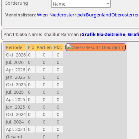
Sortierung
Vereinslisten:
Wien
Niederösterreich
Burgenland
Oberösterrei
Pnr:145606 Name: Khalilur Rahman (
Grafik Elo-Zeitreihe
,
Grafi
Periode
Elo
Partien
Pkt.
Okt. 2026
0
0
0
Jul. 2026
0
0
0
Apr. 2026
0
0
0
Jan. 2026
0
0
0
Okt. 2025
0
0
0
Jul. 2025
0
0
0
Apr. 2025
0
0
0
Jan. 2025
0
0
0
Okt. 2024
0
0
0
Jul. 2024
0
0
0
Apr. 2024
0
0
0
Gesamt
0
0