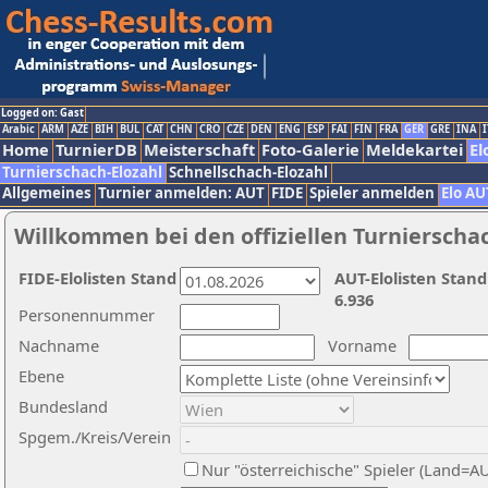
Logged on: Gast
Arabic
ARM
AZE
BIH
BUL
CAT
CHN
CRO
CZE
DEN
ENG
ESP
FAI
FIN
FRA
GER
GRE
INA
I
Home
TurnierDB
Meisterschaft
Foto-Galerie
Meldekartei
El
Turnierschach-Elozahl
Schnellschach-Elozahl
Allgemeines
Turnier anmelden: AUT
FIDE
Spieler anmelden
Elo AU
Willkommen bei den offiziellen Turnierscha
FIDE-Elolisten Stand
AUT-Elolisten Stand
6.936
Personennummer
Nachname
Vorname
Ebene
Bundesland
Spgem./Kreis/Verein
Nur "österreichische" Spieler (Land=A