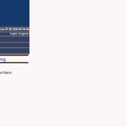
ime 07.08.2026 09:54:46
Login
Logout
artien: