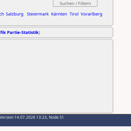
ch
Salzburg
Steiermark
Kärnten
Tirol
Vorarlberg
fik Partie-Statistik
)
-Version 14.07.2026 13:23, Node S1