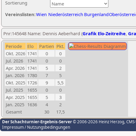
Sortierung
Vereinslisten:
Wien
Niederösterreich
Burgenland
Oberösterrei
Pnr:145648 Name: Dennis Aeberhard (
Grafik Elo-Zeitreihe
,
Gra
Periode
Elo
Partien
Pkt.
Okt. 2026
1741
0
0
Jul. 2026
1741
0
0
Apr. 2026
1741
5
2
Jan. 2026
1780
7
5
Okt. 2025
1726
9
5,5
Jul. 2025
1655
0
0
Apr. 2025
1655
5
3
Jan. 2025
1636
4
2
Gesamt
30
17,5
Der Schachturnier-Ergebnis-Server
© 2006-2026 Heinz Herzog
, CMS
Impressum / Nutzungsbedingungen