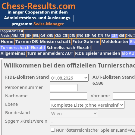
Logged on: Gast
Arabic
ARM
AZE
BIH
BUL
CAT
CHN
CRO
CZE
DEN
ENG
ESP
FAI
FIN
FRA
GER
GRE
INA
I
Home
TurnierDB
Meisterschaft
Foto-Galerie
Meldekartei
El
Turnierschach-Elozahl
Schnellschach-Elozahl
Allgemeines
Turnier anmelden: AUT
FIDE
Spieler anmelden
Elo AU
Willkommen bei den offiziellen Turnierscha
FIDE-Elolisten Stand
AUT-Elolisten Stand
6.936
Personennummer
Nachname
Vorname
Ebene
Bundesland
Spgem./Kreis/Verein
Nur "österreichische" Spieler (Land=A