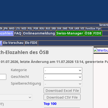
Servert
TA
JPN
MKD
LTU
NED
POL
POR
ROU
RUS
SRB
SVK
SWE
TUR
UKR
VIE
FontSize:11pt
ozahlen
FAQ
Onlineanmeldung
Swiss-Manager
ÖSB
FIDE
T
Elo Vorschau
Elo FIDE
ch-Elozahlen des ÖSB
 01.07.2026, letzte Änderung am 11.07.2026 13:14, gewertete P
Kategorie
Geschlecht
Spielberechtigung
Top 100
UT)