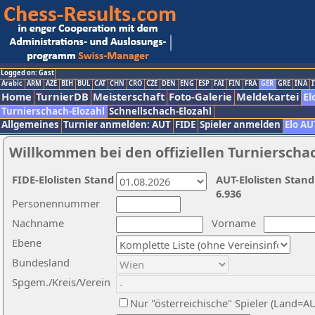
Logged on: Gast
Arabic
ARM
AZE
BIH
BUL
CAT
CHN
CRO
CZE
DEN
ENG
ESP
FAI
FIN
FRA
GER
GRE
INA
I
Home
TurnierDB
Meisterschaft
Foto-Galerie
Meldekartei
El
Turnierschach-Elozahl
Schnellschach-Elozahl
Allgemeines
Turnier anmelden: AUT
FIDE
Spieler anmelden
Elo AU
Willkommen bei den offiziellen Turnierscha
FIDE-Elolisten Stand
AUT-Elolisten Stand
6.936
Personennummer
Nachname
Vorname
Ebene
Bundesland
Spgem./Kreis/Verein
Nur "österreichische" Spieler (Land=A