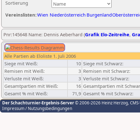
Sortierung
Vereinslisten:
Wien
Niederösterreich
Burgenland
Oberösterrei
Pnr:145648 Name: Dennis Aeberhard (
Grafik Elo-Zeitreihe
,
Gra
Alle Partien ab Eloliste 1. Juli 2006
Siege mit Weiß:
10
Siege mit Schwarz:
Remisen mit Weiß:
3
Remisen mit Schwarz:
Verluste mit Weiß:
3
Verluste mit Schwarz:
Gesamtpartien mit Weiß:
16
Gesamtpartien mit Schwar
Gesamt % mit Weiß:
71,9
Gesamt % mit Schwarz:
Der Schachturnier-Ergebnis-Server
© 2006-2026 Heinz Herzog
, CMS
Impressum / Nutzungsbedingungen