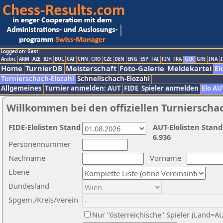
Logged on: Gast
Arabic
ARM
AZE
BIH
BUL
CAT
CHN
CRO
CZE
DEN
ENG
ESP
FAI
FIN
FRA
GER
GRE
INA
I
Home
TurnierDB
Meisterschaft
Foto-Galerie
Meldekartei
El
Turnierschach-Elozahl
Schnellschach-Elozahl
Allgemeines
Turnier anmelden: AUT
FIDE
Spieler anmelden
Elo AU
Willkommen bei den offiziellen Turnierscha
FIDE-Elolisten Stand
AUT-Elolisten Stand
6.936
Personennummer
Nachname
Vorname
Ebene
Bundesland
Spgem./Kreis/Verein
Nur "österreichische" Spieler (Land=A