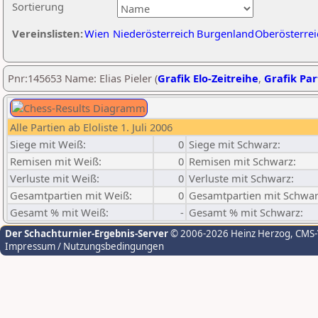
Sortierung
Vereinslisten:
Wien
Niederösterreich
Burgenland
Oberösterrei
Pnr:145653 Name: Elias Pieler (
Grafik Elo-Zeitreihe
,
Grafik Part
Alle Partien ab Eloliste 1. Juli 2006
Siege mit Weiß:
0
Siege mit Schwarz:
Remisen mit Weiß:
0
Remisen mit Schwarz:
Verluste mit Weiß:
0
Verluste mit Schwarz:
Gesamtpartien mit Weiß:
0
Gesamtpartien mit Schwar
Gesamt % mit Weiß:
-
Gesamt % mit Schwarz:
Der Schachturnier-Ergebnis-Server
© 2006-2026 Heinz Herzog
, CMS
Impressum / Nutzungsbedingungen