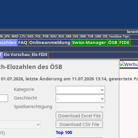
Servert
TA
JPN
MKD
LTU
NED
POL
POR
ROU
RUS
SRB
SVK
SWE
TUR
UKR
VIE
FontSize:11pt
ozahlen
FAQ
Onlineanmeldung
Swiss-Manager
ÖSB
FIDE
T
Elo Vorschau
Elo FIDE
ch-Elozahlen des ÖSB
 01.07.2026, letzte Änderung am 11.07.2026 13:14, gewertete P
Kategorie
Geschlecht
Spielberechtigung
Top 100
UT)