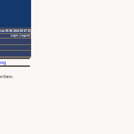
ime 09.08.2026 09:47:25
Login
Logout
artien: