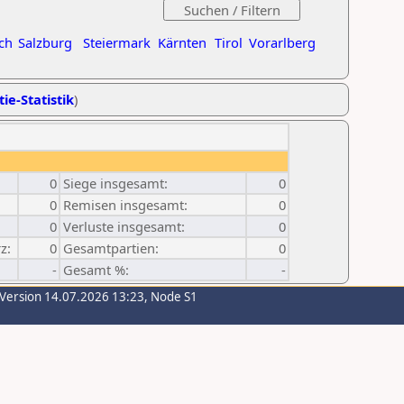
ch
Salzburg
Steiermark
Kärnten
Tirol
Vorarlberg
ie-Statistik
)
0
Siege insgesamt:
0
0
Remisen insgesamt:
0
0
Verluste insgesamt:
0
z:
0
Gesamtpartien:
0
-
Gesamt %:
-
-Version 14.07.2026 13:23, Node S1