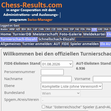
Logged on: Gast
Arabic
ARM
AZE
BIH
BUL
CAT
CHN
CRO
CZE
DEN
ENG
ESP
FAI
FIN
FRA
GER
GRE
INA
I
Home
TurnierDB
Meisterschaft
Foto-Galerie
Meldekartei
El
Turnierschach-Elozahl
Schnellschach-Elozahl
Allgemeines
Turnier anmelden: AUT
FIDE
Spieler anmelden
Elo AU
Willkommen bei den offiziellen Turnierscha
FIDE-Elolisten Stand
AUT-Elolisten Stand
6.936
Personennummer
Nachname
Vorname
Ebene
Bundesland
Spgem./Kreis/Verein
Nur "österreichische" Spieler (Land=A