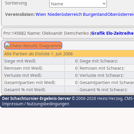
Sortierung
Vereinslisten:
Wien
Niederösterreich
Burgenland
Oberösterrei
Pnr:145682 Name: Oleksandr Demchenko (
Grafik Elo-Zeitreihe
Alle Partien ab Eloliste 1. Juli 2006
Siege mit Weiß:
0
Siege mit Schwarz:
Remisen mit Weiß:
0
Remisen mit Schwarz:
Verluste mit Weiß:
0
Verluste mit Schwarz:
Gesamtpartien mit Weiß:
0
Gesamtpartien mit Schwar
Gesamt % mit Weiß:
-
Gesamt % mit Schwarz:
Der Schachturnier-Ergebnis-Server
© 2006-2026 Heinz Herzog
, CMS
Impressum / Nutzungsbedingungen