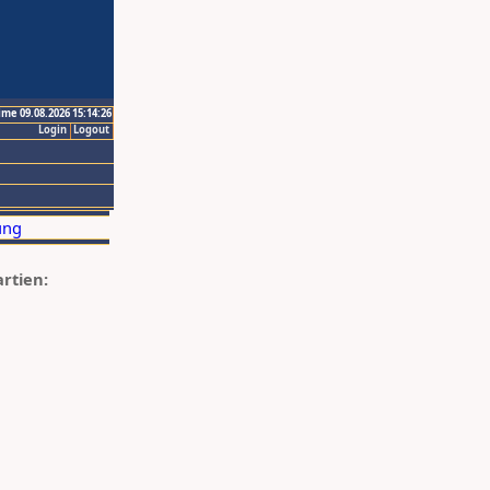
ime 09.08.2026 15:14:26
Login
Logout
artien: