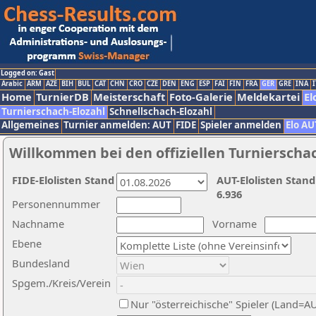
Logged on: Gast
Arabic
ARM
AZE
BIH
BUL
CAT
CHN
CRO
CZE
DEN
ENG
ESP
FAI
FIN
FRA
GER
GRE
INA
I
Home
TurnierDB
Meisterschaft
Foto-Galerie
Meldekartei
El
Turnierschach-Elozahl
Schnellschach-Elozahl
Allgemeines
Turnier anmelden: AUT
FIDE
Spieler anmelden
Elo AU
Willkommen bei den offiziellen Turnierscha
FIDE-Elolisten Stand
AUT-Elolisten Stand
6.936
Personennummer
Nachname
Vorname
Ebene
Bundesland
Spgem./Kreis/Verein
Nur "österreichische" Spieler (Land=A