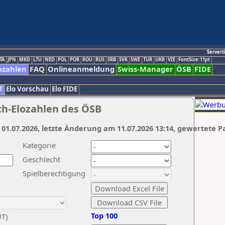
Servert
TA
JPN
MKD
LTU
NED
POL
POR
ROU
RUS
SRB
SVK
SWE
TUR
UKR
VIE
FontSize:11pt
ozahlen
FAQ
Onlineanmeldung
Swiss-Manager
ÖSB
FIDE
T
Elo Vorschau
Elo FIDE
ch-Elozahlen des ÖSB
 01.07.2026, letzte Änderung am 11.07.2026 13:14, gewertete P
Kategorie
Geschlecht
Spielberechtigung
Top 100
UT)