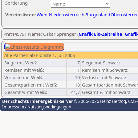
Sortierung
Vereinslisten:
Wien
Niederösterreich
Burgenland
Oberösterrei
Pnr:145791 Name: Oskar Sprenger (
Grafik Elo-Zeitreihe
,
Grafik
Alle Partien ab Eloliste 1. Juli 2006
Siege mit Weiß:
7
Siege mit Schwarz:
Remisen mit Weiß:
1
Remisen mit Schwarz:
Verluste mit Weiß:
10
Verluste mit Schwarz:
Gesamtpartien mit Weiß:
18
Gesamtpartien mit Schwar
Gesamt % mit Weiß:
41,7
Gesamt % mit Schwarz:
Der Schachturnier-Ergebnis-Server
© 2006-2026 Heinz Herzog
, CMS
Impressum / Nutzungsbedingungen