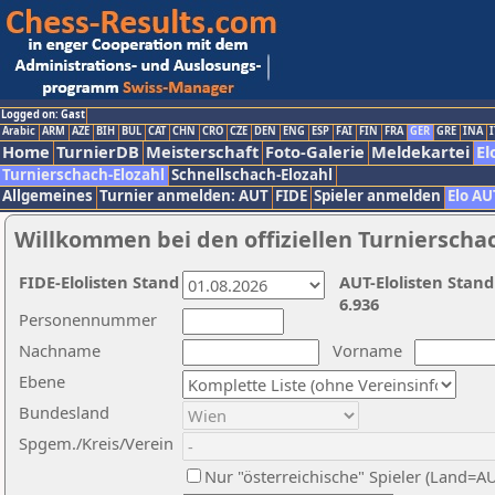
Logged on: Gast
Arabic
ARM
AZE
BIH
BUL
CAT
CHN
CRO
CZE
DEN
ENG
ESP
FAI
FIN
FRA
GER
GRE
INA
I
Home
TurnierDB
Meisterschaft
Foto-Galerie
Meldekartei
El
Turnierschach-Elozahl
Schnellschach-Elozahl
Allgemeines
Turnier anmelden: AUT
FIDE
Spieler anmelden
Elo AU
Willkommen bei den offiziellen Turnierscha
FIDE-Elolisten Stand
AUT-Elolisten Stand
6.936
Personennummer
Nachname
Vorname
Ebene
Bundesland
Spgem./Kreis/Verein
Nur "österreichische" Spieler (Land=A