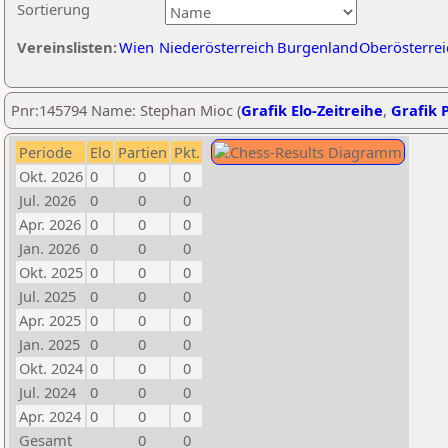
Sortierung
Vereinslisten:
Wien
Niederösterreich
Burgenland
Oberösterrei
Pnr:145794 Name: Stephan Mioc (
Grafik Elo-Zeitreihe
,
Grafik P
Periode
Elo
Partien
Pkt.
Okt. 2026
0
0
0
Jul. 2026
0
0
0
Apr. 2026
0
0
0
Jan. 2026
0
0
0
Okt. 2025
0
0
0
Jul. 2025
0
0
0
Apr. 2025
0
0
0
Jan. 2025
0
0
0
Okt. 2024
0
0
0
Jul. 2024
0
0
0
Apr. 2024
0
0
0
Gesamt
0
0