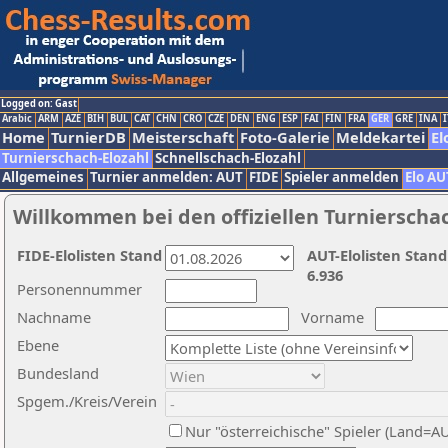
Logged on: Gast
Arabic
ARM
AZE
BIH
BUL
CAT
CHN
CRO
CZE
DEN
ENG
ESP
FAI
FIN
FRA
GER
GRE
INA
I
Home
TurnierDB
Meisterschaft
Foto-Galerie
Meldekartei
El
Turnierschach-Elozahl
Schnellschach-Elozahl
Allgemeines
Turnier anmelden: AUT
FIDE
Spieler anmelden
Elo AU
Willkommen bei den offiziellen Turnierscha
FIDE-Elolisten Stand
AUT-Elolisten Stand
6.936
Personennummer
Nachname
Vorname
Ebene
Bundesland
Spgem./Kreis/Verein
Nur "österreichische" Spieler (Land=A