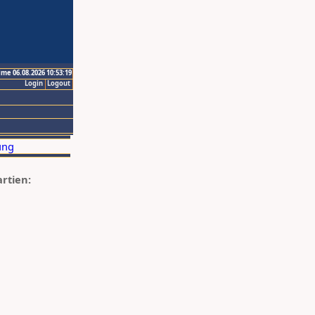
ime 06.08.2026 10:53:19
Login
Logout
artien: