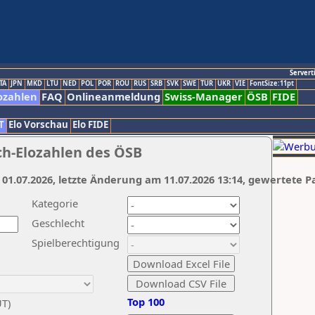
Servert
TA
JPN
MKD
LTU
NED
POL
POR
ROU
RUS
SRB
SVK
SWE
TUR
UKR
VIE
FontSize:11pt
ozahlen
FAQ
Onlineanmeldung
Swiss-Manager
ÖSB
FIDE
T
Elo Vorschau
Elo FIDE
ch-Elozahlen des ÖSB
 01.07.2026, letzte Änderung am 11.07.2026 13:14, gewertete P
Kategorie
Geschlecht
Spielberechtigung
Top 100
UT)