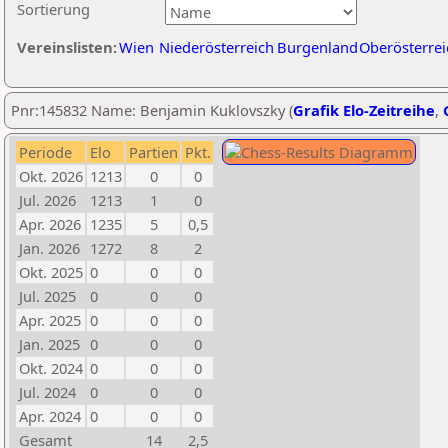
Sortierung
Vereinslisten:
Wien
Niederösterreich
Burgenland
Oberösterrei
Pnr:145832 Name: Benjamin Kuklovszky (
Grafik Elo-Zeitreihe
,
Periode
Elo
Partien
Pkt.
Okt. 2026
1213
0
0
Jul. 2026
1213
1
0
Apr. 2026
1235
5
0,5
Jan. 2026
1272
8
2
Okt. 2025
0
0
0
Jul. 2025
0
0
0
Apr. 2025
0
0
0
Jan. 2025
0
0
0
Okt. 2024
0
0
0
Jul. 2024
0
0
0
Apr. 2024
0
0
0
Gesamt
14
2,5