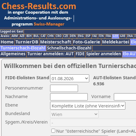
Logged on: Gast
Arabic
ARM
AZE
BIH
BUL
CAT
CHN
CRO
CZE
DEN
ENG
ESP
FAI
FIN
FRA
GER
GRE
INA
I
Home
TurnierDB
Meisterschaft
Foto-Galerie
Meldekartei
El
Turnierschach-Elozahl
Schnellschach-Elozahl
Allgemeines
Turnier anmelden: AUT
FIDE
Spieler anmelden
Elo AU
Willkommen bei den offiziellen Turnierscha
FIDE-Elolisten Stand
AUT-Elolisten Stand
6.936
Personennummer
Nachname
Vorname
Ebene
Bundesland
Spgem./Kreis/Verein
Nur "österreichische" Spieler (Land=A