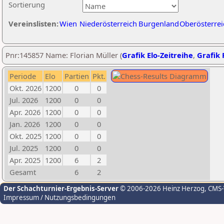
Sortierung
Vereinslisten:
Wien
Niederösterreich
Burgenland
Oberösterrei
Pnr:145857 Name: Florian Müller (
Grafik Elo-Zeitreihe
,
Grafik 
Periode
Elo
Partien
Pkt.
Okt. 2026
1200
0
0
Jul. 2026
1200
0
0
Apr. 2026
1200
0
0
Jan. 2026
1200
0
0
Okt. 2025
1200
0
0
Jul. 2025
1200
0
0
Apr. 2025
1200
6
2
Gesamt
6
2
Der Schachturnier-Ergebnis-Server
© 2006-2026 Heinz Herzog
, CMS
Impressum / Nutzungsbedingungen