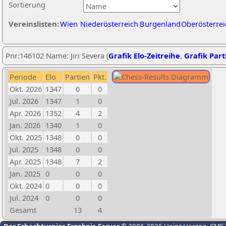
Sortierung
Vereinslisten:
Wien
Niederösterreich
Burgenland
Oberösterrei
Pnr:146102 Name: Jiri Severa (
Grafik Elo-Zeitreihe
,
Grafik Parti
Periode
Elo
Partien
Pkt.
Okt. 2026
1347
0
0
Jul. 2026
1347
1
0
Apr. 2026
1352
4
2
Jan. 2026
1340
1
0
Okt. 2025
1348
0
0
Jul. 2025
1348
0
0
Apr. 2025
1348
7
2
Jan. 2025
0
0
0
Okt. 2024
0
0
0
Jul. 2024
0
0
0
Gesamt
13
4