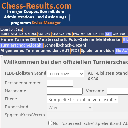
Logged on: Gast
Arabic
ARM
AZE
BIH
BUL
CAT
CHN
CRO
CZE
DEN
ENG
ESP
FAI
FIN
FRA
GER
GRE
INA
I
Home
TurnierDB
Meisterschaft
Foto-Galerie
Meldekartei
El
Turnierschach-Elozahl
Schnellschach-Elozahl
Allgemeines
Turnier anmelden: AUT
FIDE
Spieler anmelden
Elo AU
Willkommen bei den offiziellen Turnierscha
FIDE-Elolisten Stand
AUT-Elolisten Stand
6.936
Personennummer
Nachname
Vorname
Ebene
Bundesland
Spgem./Kreis/Verein
Nur "österreichische" Spieler (Land=A