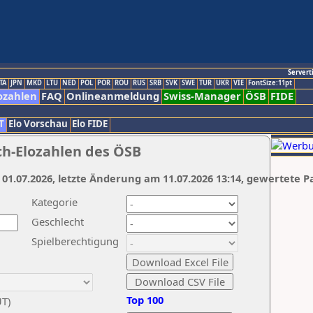
Servert
TA
JPN
MKD
LTU
NED
POL
POR
ROU
RUS
SRB
SVK
SWE
TUR
UKR
VIE
FontSize:11pt
ozahlen
FAQ
Onlineanmeldung
Swiss-Manager
ÖSB
FIDE
T
Elo Vorschau
Elo FIDE
ch-Elozahlen des ÖSB
 01.07.2026, letzte Änderung am 11.07.2026 13:14, gewertete P
Kategorie
Geschlecht
Spielberechtigung
Top 100
UT)