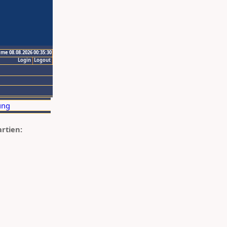
ime 08.08.2026 00:35:30
Login
Logout
artien: