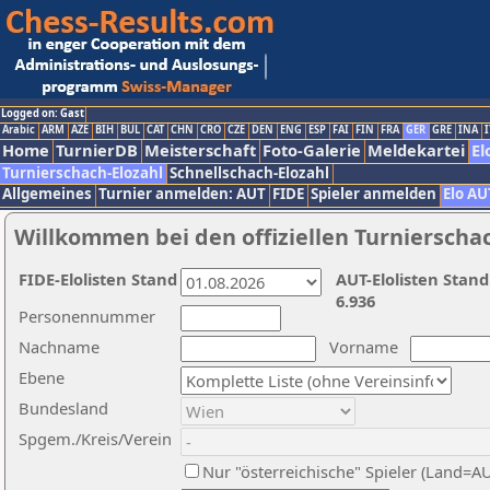
Logged on: Gast
Arabic
ARM
AZE
BIH
BUL
CAT
CHN
CRO
CZE
DEN
ENG
ESP
FAI
FIN
FRA
GER
GRE
INA
I
Home
TurnierDB
Meisterschaft
Foto-Galerie
Meldekartei
El
Turnierschach-Elozahl
Schnellschach-Elozahl
Allgemeines
Turnier anmelden: AUT
FIDE
Spieler anmelden
Elo AU
Willkommen bei den offiziellen Turnierscha
FIDE-Elolisten Stand
AUT-Elolisten Stand
6.936
Personennummer
Nachname
Vorname
Ebene
Bundesland
Spgem./Kreis/Verein
Nur "österreichische" Spieler (Land=A