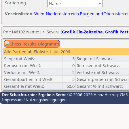
Sortierung
Vereinslisten:
Wien
Niederösterreich
Burgenland
Oberösterrei
Pnr:146102 Name: Jiri Severa (
Grafik Elo-Zeitreihe
,
Grafik Parti
Alle Partien ab Eloliste 1. Juli 2006
Siege mit Weiß:
3
Siege mit Schwarz:
Remisen mit Weiß:
0
Remisen mit Schwarz:
Verluste mit Weiß:
2
Verluste mit Schwarz:
Gesamtpartien mit Weiß:
5
Gesamtpartien mit Schwar
Gesamt % mit Weiß:
60,0
Gesamt % mit Schwarz:
Der Schachturnier-Ergebnis-Server
© 2006-2026 Heinz Herzog
, CMS
Impressum / Nutzungsbedingungen