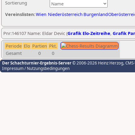
Sortierung
Vereinslisten:
Wien
Niederösterreich
Burgenland
Oberösterrei
Pnr:146107 Name: Eldar Devic (
Grafik Elo-Zeitreihe
,
Grafik Par
Periode
Elo
Partien
Pkt.
Gesamt
0
0
Der Schachturnier-Ergebnis-Server
© 2006-2026 Heinz Herzog
, CMS
Impressum / Nutzungsbedingungen