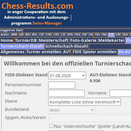
Logged on: Gast
Arabic
ARM
AZE
BIH
BUL
CAT
CHN
CRO
CZE
DEN
ENG
ESP
FAI
FIN
FRA
GER
GRE
INA
I
Home
TurnierDB
Meisterschaft
Foto-Galerie
Meldekartei
El
Turnierschach-Elozahl
Schnellschach-Elozahl
Allgemeines
Turnier anmelden: AUT
FIDE
Spieler anmelden
Elo AU
Willkommen bei den offiziellen Turnierscha
FIDE-Elolisten Stand
AUT-Elolisten Stand
6.936
Personennummer
Nachname
Vorname
Ebene
Bundesland
Spgem./Kreis/Verein
Nur "österreichische" Spieler (Land=A