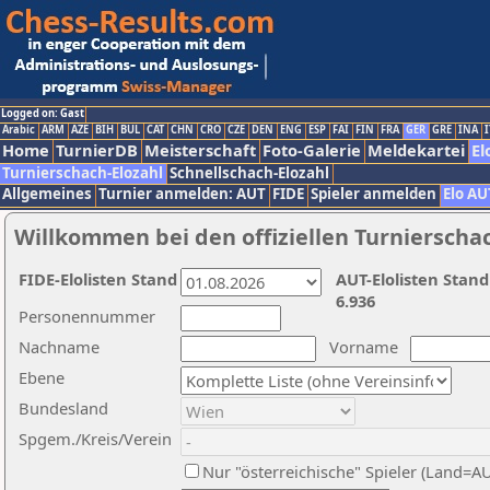
Logged on: Gast
Arabic
ARM
AZE
BIH
BUL
CAT
CHN
CRO
CZE
DEN
ENG
ESP
FAI
FIN
FRA
GER
GRE
INA
I
Home
TurnierDB
Meisterschaft
Foto-Galerie
Meldekartei
El
Turnierschach-Elozahl
Schnellschach-Elozahl
Allgemeines
Turnier anmelden: AUT
FIDE
Spieler anmelden
Elo AU
Willkommen bei den offiziellen Turnierscha
FIDE-Elolisten Stand
AUT-Elolisten Stand
6.936
Personennummer
Nachname
Vorname
Ebene
Bundesland
Spgem./Kreis/Verein
Nur "österreichische" Spieler (Land=A