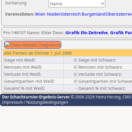
Sortierung
Vereinslisten:
Wien
Niederösterreich
Burgenland
Oberösterrei
Pnr:146107 Name: Eldar Devic (
Grafik Elo-Zeitreihe
,
Grafik Par
Alle Partien ab Eloliste 1. Juli 2006
Siege mit Weiß:
0
Siege mit Schwarz:
Remisen mit Weiß:
0
Remisen mit Schwarz:
Verluste mit Weiß:
0
Verluste mit Schwarz:
Gesamtpartien mit Weiß:
0
Gesamtpartien mit Schwar
Gesamt % mit Weiß:
-
Gesamt % mit Schwarz:
Der Schachturnier-Ergebnis-Server
© 2006-2026 Heinz Herzog
, CMS
Impressum / Nutzungsbedingungen