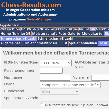
Logged on: Gast
Arabic
ARM
AZE
BIH
BUL
CAT
CHN
CRO
CZE
DEN
ENG
ESP
FAI
FIN
FRA
GER
GRE
INA
I
Home
TurnierDB
Meisterschaft
Foto-Galerie
Meldekartei
El
Turnierschach-Elozahl
Schnellschach-Elozahl
Allgemeines
Turnier anmelden: AUT
FIDE
Spieler anmelden
Elo AU
Willkommen bei den offiziellen Turnierscha
FIDE-Elolisten Stand
AUT-Elolisten Stand
6.936
Personennummer
Nachname
Vorname
Ebene
Bundesland
Spgem./Kreis/Verein
Nur "österreichische" Spieler (Land=A