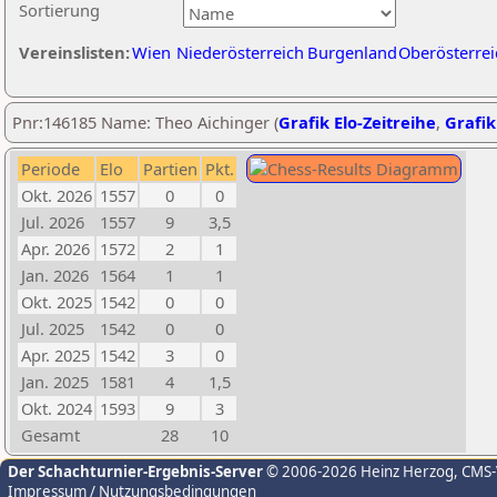
Sortierung
Vereinslisten:
Wien
Niederösterreich
Burgenland
Oberösterrei
Pnr:146185 Name: Theo Aichinger (
Grafik Elo-Zeitreihe
,
Grafik
Periode
Elo
Partien
Pkt.
Okt. 2026
1557
0
0
Jul. 2026
1557
9
3,5
Apr. 2026
1572
2
1
Jan. 2026
1564
1
1
Okt. 2025
1542
0
0
Jul. 2025
1542
0
0
Apr. 2025
1542
3
0
Jan. 2025
1581
4
1,5
Okt. 2024
1593
9
3
Gesamt
28
10
Der Schachturnier-Ergebnis-Server
© 2006-2026 Heinz Herzog
, CMS
Impressum / Nutzungsbedingungen